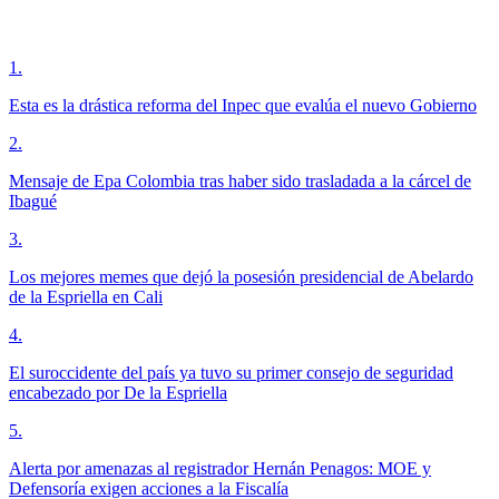
1
.
Esta es la drástica reforma del Inpec que evalúa el nuevo Gobierno
2
.
Mensaje de Epa Colombia tras haber sido trasladada a la cárcel de
Ibagué
3
.
Los mejores memes que dejó la posesión presidencial de Abelardo
de la Espriella en Cali
4
.
El suroccidente del país ya tuvo su primer consejo de seguridad
encabezado por De la Espriella
5
.
Alerta por amenazas al registrador Hernán Penagos: MOE y
Defensoría exigen acciones a la Fiscalía