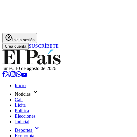
account_circle
Inicia sesión
SUSCRÍBETE
Crea cuenta
lunes, 10 de agosto de 2026
Inicio
expand_more
Noticias
Cali
Licita
Política
Elecciones
Judicial
expand_more
Deportes
Economía