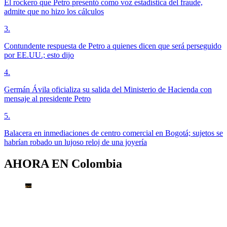
El rockero que Petro presentó como voz estadística del fraude,
admite que no hizo los cálculos
3
.
Contundente respuesta de Petro a quienes dicen que será perseguido
por EE.UU.; esto dijo
4
.
Germán Ávila oficializa su salida del Ministerio de Hacienda con
mensaje al presidente Petro
5
.
Balacera en inmediaciones de centro comercial en Bogotá; sujetos se
habrían robado un lujoso reloj de una joyería
AHORA EN
Colombia