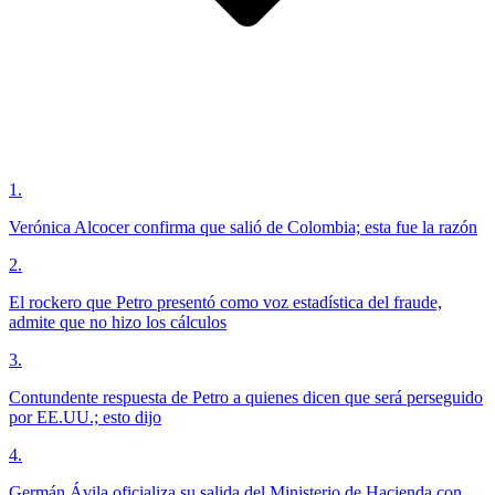
1
.
Verónica Alcocer confirma que salió de Colombia; esta fue la razón
2
.
El rockero que Petro presentó como voz estadística del fraude,
admite que no hizo los cálculos
3
.
Contundente respuesta de Petro a quienes dicen que será perseguido
por EE.UU.; esto dijo
4
.
Germán Ávila oficializa su salida del Ministerio de Hacienda con