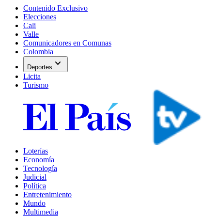
Contenido Exclusivo
Elecciones
Cali
Valle
Comunicadores en Comunas
Colombia
expand_more
Deportes
Licita
Turismo
Loterías
Economía
Tecnología
Judicial
Política
Entretenimiento
Mundo
Multimedia