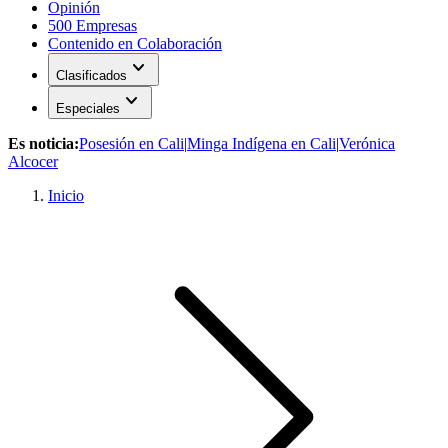
Opinión
500 Empresas
Contenido en Colaboración
expand_more
Clasificados
expand_more
Especiales
Es noticia:
Posesión en Cali
|
Minga Indígena en Cali
|
Verónica
Alcocer
Inicio