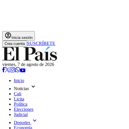
account_circle
Inicia sesión
SUSCRÍBETE
Crea cuenta
viernes, 7 de agosto de 2026
Inicio
expand_more
Noticias
Cali
Licita
Política
Elecciones
Judicial
expand_more
Deportes
Economía