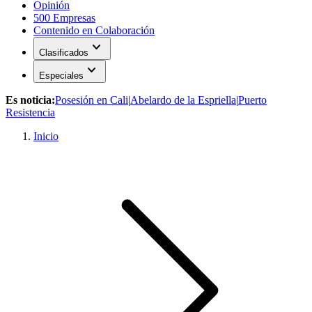
Opinión
500 Empresas
Contenido en Colaboración
expand_more
Clasificados
expand_more
Especiales
Es noticia:
Posesión en Cali
|
Abelardo de la Espriella
|
Puerto
Resistencia
Inicio