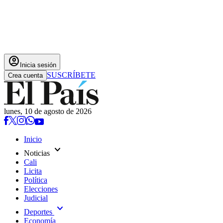
account_circle
Inicia sesión
SUSCRÍBETE
Crea cuenta
lunes, 10 de agosto de 2026
Inicio
expand_more
Noticias
Cali
Licita
Política
Elecciones
Judicial
expand_more
Deportes
Economía