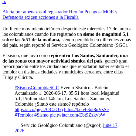
5
.
Alerta por amenazas al registrador Hernán Penagos: MOE y
Defensoría exigen acciones a la Fiscalía
Un fuerte movimiento telúrico despertó este miércoles 17 de junio a
los colombianos cuando fue registrado un
sismo de magnitud 5,1
sobre las 5:51 de la mañana,
siendo percibido en diferentes zonas
del país, según reportó el Servicio Geológico Colombiano (SGC).
El sismo, que tuvo como
epicentro Los Santos, Santander, una
de las zonas con mayor actividad sísmica del país,
generó gran
preocupación entre los ciudadanos que reportaron haber sentido el
temblor en distintas ciudades y municipios cercanos, entre ellas
Tunja y Cúcuta.
#SismosColombiaSGC
Evento Sísmico - Boletín
Actualizado 1, 2026-06-17, 05:51 hora local Magnitud
5.1, Profundidad 146 km, Los Santos - Santander,
Colombia ¿Sintió este sismo? repórtelo
https://t.co/pgC7OC2O7j
https://t.co/63pt8nVsSe
#Temblor
#Sismo
pic.twitter.com/Ebt9ZzkvbW
— Servicio Geológico Colombiano (@sgcol)
June 17,
2026