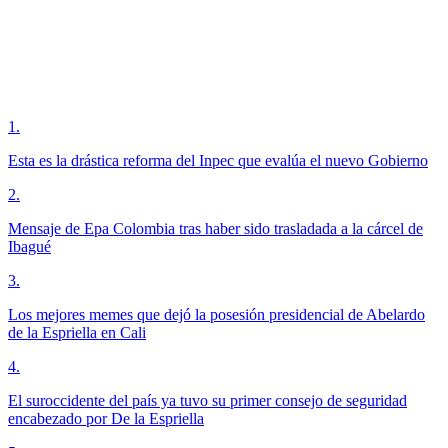
1
.
Esta es la drástica reforma del Inpec que evalúa el nuevo Gobierno
2
.
Mensaje de Epa Colombia tras haber sido trasladada a la cárcel de
Ibagué
3
.
Los mejores memes que dejó la posesión presidencial de Abelardo
de la Espriella en Cali
4
.
El suroccidente del país ya tuvo su primer consejo de seguridad
encabezado por De la Espriella