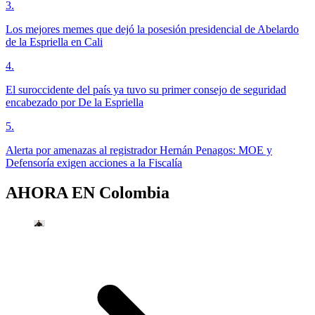
3
.
Los mejores memes que dejó la posesión presidencial de Abelardo
de la Espriella en Cali
4
.
El suroccidente del país ya tuvo su primer consejo de seguridad
encabezado por De la Espriella
5
.
Alerta por amenazas al registrador Hernán Penagos: MOE y
Defensoría exigen acciones a la Fiscalía
AHORA EN
Colombia