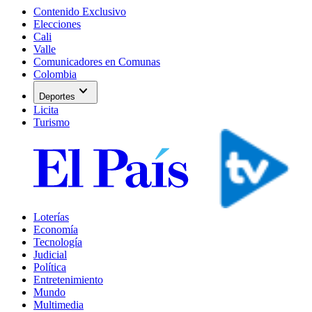
Contenido Exclusivo
Elecciones
Cali
Valle
Comunicadores en Comunas
Colombia
expand_more
Deportes
Licita
Turismo
Loterías
Economía
Tecnología
Judicial
Política
Entretenimiento
Mundo
Multimedia