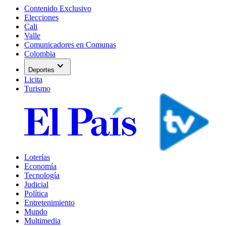
Contenido Exclusivo
Elecciones
Cali
Valle
Comunicadores en Comunas
Colombia
expand_more
Deportes
Licita
Turismo
Loterías
Economía
Tecnología
Judicial
Política
Entretenimiento
Mundo
Multimedia