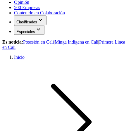
Opinión
500 Empresas
Contenido en Colaboración
expand_more
Clasificados
expand_more
Especiales
Es noticia:
Posesión en Cali
|
Minga Indígena en Cali
|
Primera Linea
en Cali
Inicio