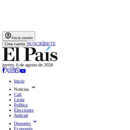
account_circle
Inicia sesión
SUSCRÍBETE
Crea cuenta
jueves, 6 de agosto de 2026
Inicio
expand_more
Noticias
Cali
Licita
Política
Elecciones
Judicial
expand_more
Deportes
Economía