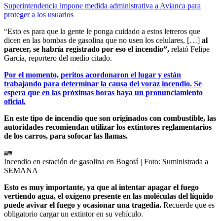
Superintendencia impone medida administrativa a Avianca para
proteger a los usuarios
“Esto es para que la gente le ponga cuidado a estos letreros que
dicen en las bombas de gasolina que no usen los celulares, […]
al
parecer, se habría registrado por eso el incendio”,
relató Felipe
García, reportero del medio citado.
Por el momento, peritos acordonaron el lugar y están
trabajando para determinar la causa del voraz incendio. Se
espera que en las próximas horas haya un pronunciamiento
oficial.
En este tipo de incendio que son originados con combustible, las
autoridades recomiendan utilizar los extintores reglamentarios
de los carros, para sofocar las llamas.
Incendio en estación de gasolina en Bogotá
| Foto:
Suministrada a
SEMANA
Esto es muy importante, ya que al intentar apagar el fuego
vertiendo agua, el oxígeno presente en las moléculas del líquido
puede avivar el fuego y ocasionar una tragedia.
Recuerde que es
obligatorio cargar un extintor en su vehículo.