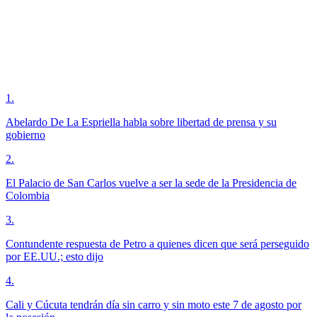
1
.
Abelardo De La Espriella habla sobre libertad de prensa y su
gobierno
2
.
El Palacio de San Carlos vuelve a ser la sede de la Presidencia de
Colombia
3
.
Contundente respuesta de Petro a quienes dicen que será perseguido
por EE.UU.; esto dijo
4
.
Cali y Cúcuta tendrán día sin carro y sin moto este 7 de agosto por