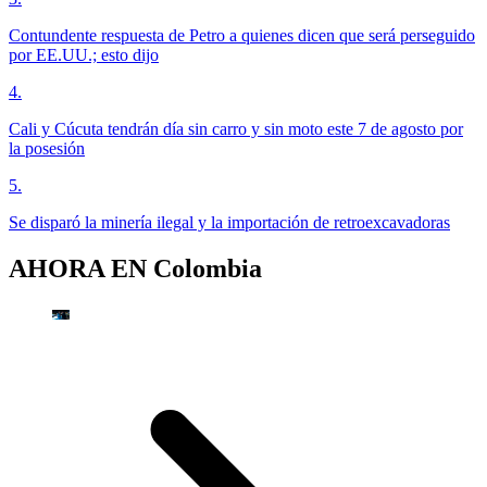
Contundente respuesta de Petro a quienes dicen que será perseguido
por EE.UU.; esto dijo
4
.
Cali y Cúcuta tendrán día sin carro y sin moto este 7 de agosto por
la posesión
5
.
Se disparó la minería ilegal y la importación de retroexcavadoras
AHORA EN
Colombia