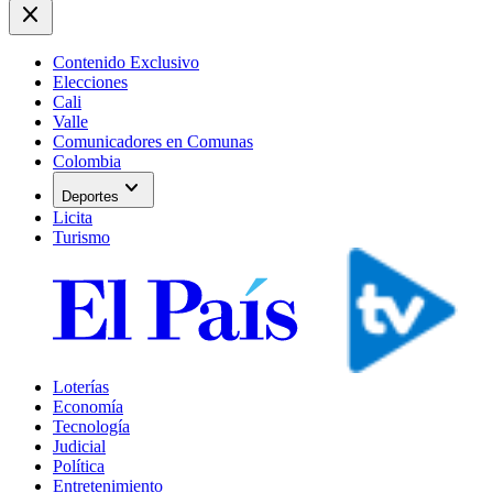
close
Contenido Exclusivo
Elecciones
Cali
Valle
Comunicadores en Comunas
Colombia
expand_more
Deportes
Licita
Turismo
Loterías
Economía
Tecnología
Judicial
Política
Entretenimiento