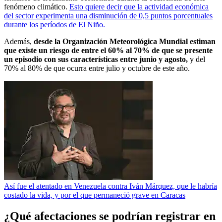
fenómeno climático.
Esto quiere decir que la actividad económica
del sector experimenta una disminución de 0,5 puntos porcentuales
durante los períodos de El Niño.
Además,
desde la Organización Meteorológica Mundial estiman
que existe un riesgo de entre el 60% al 70% de que se presente
un episodio con sus características entre junio y agosto,
y del
70% al 80% de que ocurra entre julio y octubre de este año.
Así fue el atentado en Venezuela contra Iván Márquez, que le habría
costado la vida, y por el que permaneció grave en Caracas
¿Qué afectaciones se podrían registrar en