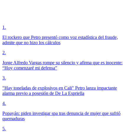
1
.
El rockero que Petro presentó como voz estadística del fraude,
admite que no hizo los cálculos
2
.
Jorge Alfredo Vargas rompe su silencio y afirma que es inocente:
“Hoy comenzaré mi defensa”
3
.
"Hay toneladas de explosivos en Cali" Petro lanza impactante
alarma previo a posesión de De La Espriella
4
.
Popayán: piden investigar spa tras denuncia de mujer que sufrió
quemaduras
5
.