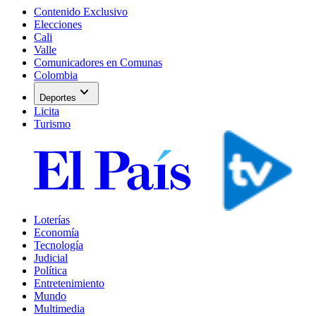
Contenido Exclusivo
Elecciones
Cali
Valle
Comunicadores en Comunas
Colombia
expand_more
Deportes
Licita
Turismo
Loterías
Economía
Tecnología
Judicial
Política
Entretenimiento
Mundo
Multimedia