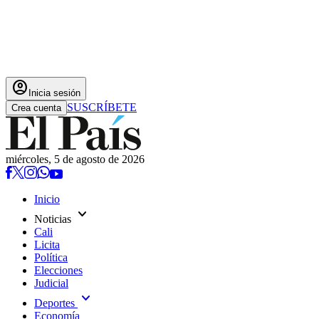
account_circle
Inicia sesión
SUSCRÍBETE
Crea cuenta
miércoles, 5 de agosto de 2026
Inicio
expand_more
Noticias
Cali
Licita
Política
Elecciones
Judicial
expand_more
Deportes
Economía