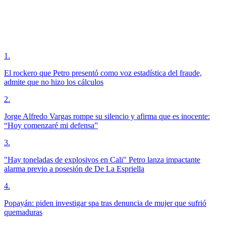
1
.
El rockero que Petro presentó como voz estadística del fraude,
admite que no hizo los cálculos
2
.
Jorge Alfredo Vargas rompe su silencio y afirma que es inocente:
“Hoy comenzaré mi defensa”
3
.
"Hay toneladas de explosivos en Cali" Petro lanza impactante
alarma previo a posesión de De La Espriella
4
.
Popayán: piden investigar spa tras denuncia de mujer que sufrió
quemaduras