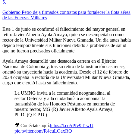
5
.
Gobierno Petro deja firmados contratos para fortalecer la flota aérea
de las Fuerzas Militares
Este 1 de junio se confirmó el fallecimiento del mayor general en
retiro Javier Alberto Ayala Amaya, quien se desempeñaba como
rector de la Universidad Militar Nueva Granada. Un día antes había
dejado temporalmente sus funciones debido a problemas de salud
que no fueron precisados oficialmente.
Ayala Amaya desarrolló una destacada carrera en el Ejército
Nacional de Colombia y, tras su retiro de la institución castrense,
orientó su trayectoria hacia la academia. Desde el 12 de febrero de
2024 ocupaba la rectoría de la Universidad Militar Nueva Granada,
cargo que ejerció hasta su fallecimiento.
La UMNG invita a la comunidad neogranadina, al
sector Defensa y a la ciudadanía a acompañar la
transmisión de los Honores Póstumos en memoria de
nuestro rector, MG (R) Javier Alberto Ayala Amaya,
Ph.D. (Q.E.P.D.).
🎥 Conéctate aquí:
https://t.co/rPfv9ll1wU
pic.twitter.com/R4cuLOaxRQ