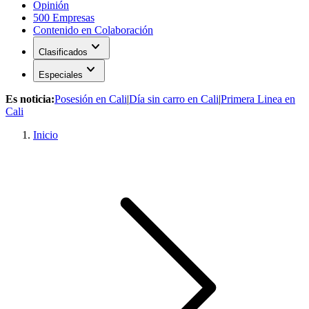
Opinión
500 Empresas
Contenido en Colaboración
expand_more
Clasificados
expand_more
Especiales
Es noticia:
Posesión en Cali
|
Día sin carro en Cali
|
Primera Linea en
Cali
Inicio