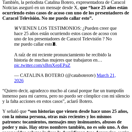
También, la periodista Catalina Botero, expresentadora de Caracol
Noticias aseguró en un mensaje desde X,
que “hace 25 años están
ocurriendo estos casos de acoso con uno de los presentadores de
Caracol Televisión. No me puedo callar esto”.
🚨VIENEN LOS TESTIMONIOS: ¿Pueden creer que
hace 25 años están ocurriendo estos casos de acoso con
uno de los presentadores de Caracol Televisión ? No
me puedo callar esto🧵
A raíz de mi reciente pronunciamiento he recibido la
historia de muchas mujeres que trabajaron en…
pic.twitter.com/xBmXepEPaZ
— CATALINA BOTERO (@cataboterotv)
March 21,
2026
“Quiero decir, agradezco mucho al canal porque fue un trampolín
inmenso para mi carrera, pero no puedo ser cómplice con mi silencio
y la falta acciones en estos casos”, aclaró Botero.
Y señaló que
“son historias que vienen desde hace unos 25 años,
con la misma persona, otras más recientes y los mismos
patrones: tocamientos, mensajes muy insinuantes, abusos de
poder y más. Hay otros nombres también, no es solo uno. A dos