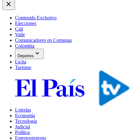
close
Contenido Exclusivo
Elecciones
Cali
Valle
Comunicadores en Comunas
Colombia
expand_more
Deportes
Licita
Turismo
Loterías
Economía
Tecnología
Judicial
Política
Entretenimiento