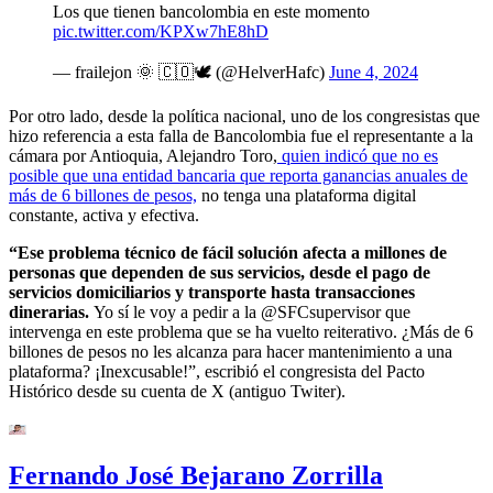
Los que tienen bancolombia en este momento
pic.twitter.com/KPXw7hE8hD
— frailejon 🌞 🇨🇴🕊 (@HelverHafc)
June 4, 2024
Por otro lado, desde la política nacional, uno de los congresistas que
hizo referencia a esta falla de Bancolombia fue el representante a la
cámara por Antioquia, Alejandro Toro,
quien indicó que no es
posible que una entidad bancaria que reporta ganancias anuales de
más de 6 billones de pesos,
no tenga una plataforma digital
constante, activa y efectiva.
“Ese problema técnico de fácil solución afecta a millones de
personas que dependen de sus servicios, desde el pago de
servicios domiciliarios y transporte hasta transacciones
dinerarias.
Yo sí le voy a pedir a la @SFCsupervisor que
intervenga en este problema que se ha vuelto reiterativo. ¿Más de 6
billones de pesos no les alcanza para hacer mantenimiento a una
plataforma? ¡Inexcusable!”, escribió el congresista del Pacto
Histórico desde su cuenta de X (antiguo Twiter).
Fernando José Bejarano Zorrilla