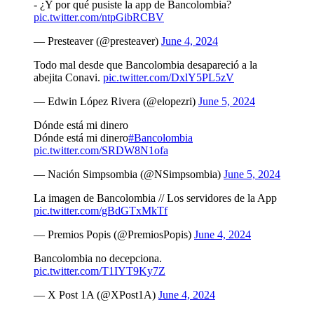
- ¿Y por qué pusiste la app de Bancolombia?
pic.twitter.com/ntpGibRCBV
— Presteaver (@presteaver)
June 4, 2024
Todo mal desde que Bancolombia desapareció a la
abejita Conavi.
pic.twitter.com/DxlY5PL5zV
— Edwin López Rivera (@elopezri)
June 5, 2024
Dónde está mi dinero
Dónde está mi dinero
#Bancolombia
pic.twitter.com/SRDW8N1ofa
— Nación Simpsombia (@NSimpsombia)
June 5, 2024
La imagen de Bancolombia // Los servidores de la App
pic.twitter.com/gBdGTxMkTf
— Premios Popis (@PremiosPopis)
June 4, 2024
Bancolombia no decepciona.
pic.twitter.com/T1IYT9Ky7Z
— X Post 1A (@XPost1A)
June 4, 2024