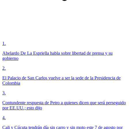
1
.
Abelardo De La Espriella habla sobre libertad de prensa y su
gobierno
2
.
El Palacio de San Carlos vuelve a ser la sede de la Presidencia de
Colombia
3
.
Contundente respuesta de Petro a quienes dicen que será perseguido
por EE.UU.; esto dijo
4
.
Cali y Cúcuta tendrán día sin carro y sin moto este 7 de agosto por