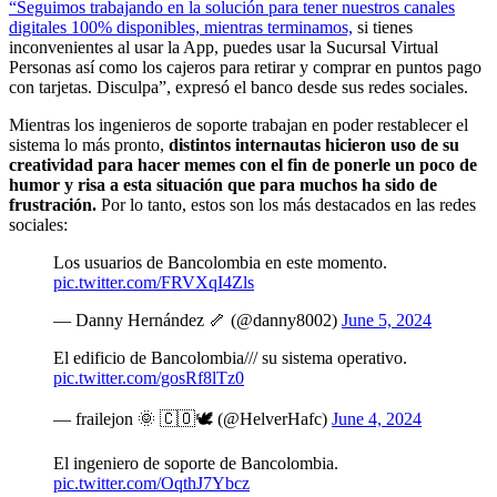
“Seguimos trabajando en la solución para tener nuestros canales
digitales 100% disponibles, mientras terminamos,
si tienes
inconvenientes al usar la App, puedes usar la Sucursal Virtual
Personas así como los cajeros para retirar y comprar en puntos pago
con tarjetas. Disculpa”, expresó el banco desde sus redes sociales.
Mientras los ingenieros de soporte trabajan en poder restablecer el
sistema lo más pronto,
distintos internautas hicieron uso de su
creatividad para hacer memes con el fin de ponerle un poco de
humor y risa a esta situación que para muchos ha sido de
frustración.
Por lo tanto, estos son los más destacados en las redes
sociales:
Los usuarios de Bancolombia en este momento.
pic.twitter.com/FRVXqI4Zls
— Danny Hernández 🦴 (@danny8002)
June 5, 2024
El edificio de Bancolombia/// su sistema operativo.
pic.twitter.com/gosRf8lTz0
— frailejon 🌞 🇨🇴🕊 (@HelverHafc)
June 4, 2024
El ingeniero de soporte de Bancolombia.
pic.twitter.com/OqthJ7Ybcz