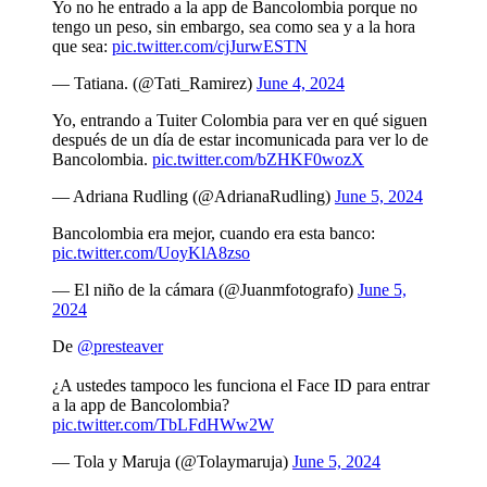
Yo no he entrado a la app de Bancolombia porque no
tengo un peso, sin embargo, sea como sea y a la hora
que sea:
pic.twitter.com/cjJurwESTN
— Tatiana. (@Tati_Ramirez)
June 4, 2024
Yo, entrando a Tuiter Colombia para ver en qué siguen
después de un día de estar incomunicada para ver lo de
Bancolombia.
pic.twitter.com/bZHKF0wozX
— Adriana Rudling (@AdrianaRudling)
June 5, 2024
Bancolombia era mejor, cuando era esta banco:
pic.twitter.com/UoyKlA8zso
— El niño de la cámara (@Juanmfotografo)
June 5,
2024
De
@presteaver
¿A ustedes tampoco les funciona el Face ID para entrar
a la app de Bancolombia?
pic.twitter.com/TbLFdHWw2W
— Tola y Maruja (@Tolaymaruja)
June 5, 2024