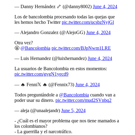
— Danny Hernández 🦴 (@danny8002)
June 4, 2024
Los de bancolombia procesando todas las quejas que
les hemos hecho Twitter
pic.twitter.com/ucsbzNyjGl
— Alejandro Gonzalez (@AlejoGG)
June 4, 2024
Otra vez?
🤬
@Bancolombia
pic.twitter.com/BJpNwm1LRE
— Luis Hernandez (@luixhernandez)
June 4, 2024
La usuarios de Bancolombia en estos momentos:
pic.twitter.com/gvgN1yecd9
— 🔥 Fenni𝕏 🔥 (@Fennix73)
June 4, 2024
Todos preguntándole a
@Bancolombia
cuando van a
poder usar su dinero.
pic.twitter.com/mud2SVnbq2
— aleja (@unaalejandr)
June 5, 2024
- ¿Cuál es el mayor problema que nos tiene mamados a
los colombianos?
- La guerrilla y el narcotráfico.