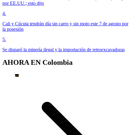
por EE.UU.; esto dijo
4
.
Cali y Cúcuta tendrán día sin carro y sin moto este 7 de agosto por
la posesión
5
.
Se disparó la minería ilegal y la importación de retroexcavadoras
AHORA EN
Colombia