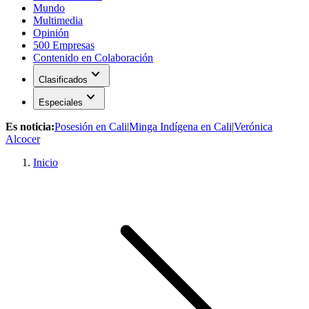
Mundo
Multimedia
Opinión
500 Empresas
Contenido en Colaboración
expand_more
Clasificados
expand_more
Especiales
Es noticia:
Posesión en Cali
|
Minga Indígena en Cali
|
Verónica
Alcocer
Inicio