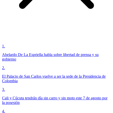
1
.
Abelardo De La Espriella habla sobre libertad de prensa y su
gobierno
2
.
El Palacio de San Carlos vuelve a ser la sede de la Presidencia de
Colombia
3
.
Cali y Cúcuta tendrán día sin carro y sin moto este 7 de agosto por
la posesión
4
.