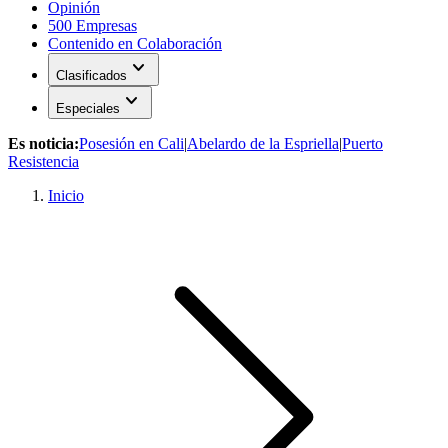
Opinión
500 Empresas
Contenido en Colaboración
expand_more
Clasificados
expand_more
Especiales
Es noticia:
Posesión en Cali
|
Abelardo de la Espriella
|
Puerto
Resistencia
Inicio