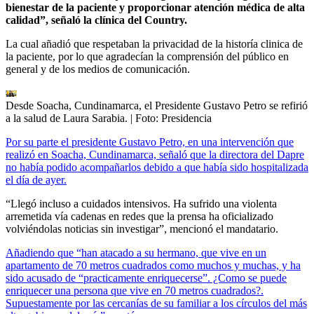
bienestar de la paciente y proporcionar atención médica de alta
calidad”, señaló la clínica del Country.
La cual añadió que respetaban la privacidad de la historía clinica de
la paciente, por lo que agradecían la comprensión del público en
general y de los medios de comunicación.
Desde Soacha, Cundinamarca, el Presidente Gustavo Petro se refirió
a la salud de Laura Sarabia.
| Foto:
Presidencia
Por su parte el presidente Gustavo Petro, en una intervención que
realizó en Soacha, Cundinamarca, señaló que la directora del Dapre
no había podido acompañarlos debido a que había sido hospitalizada
el día de ayer.
“Llegó incluso a cuidados intensivos. Ha sufrido una violenta
arremetida vía cadenas en redes que la prensa ha oficializado
volviéndolas noticias sin investigar”, mencionó el mandatario.
Añadiendo que “han atacado a su hermano, que vive en un
apartamento de 70 metros cuadrados como muchos y muchas, y ha
sido acusado de “practicamente enriquecerse”. ¿Como se puede
enriquecer una persona que vive en 70 metros cuadrados?.
Supuestamente por las cercanías de su familiar a los círculos del más