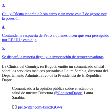
3
.
Cali y Cúcuta tendrán día sin carro y sin moto este 7 de agosto por
la posesión
4
.
Contundente respuesta de Petro a quienes dicen que será perseguido
por EE.UU.; esto dijo
5
.
Se disparó la minería ilegal y la importación de retroexcavadoras
La Clínica del Country, en Bogotá, emitió un comunicado oficial
sobre los servicios médicos prestados a Laura Sarabia, directora del
Departamento Administrativo de la Presidencia de la República,
Dapre.
Comunicado a la opinión pública sobre el estado de
salud de nuestra Directora
@ContactoDapre
, Laura
Sarabia.
👇🏽
pic.twitter.com/4xlkzKiGwr