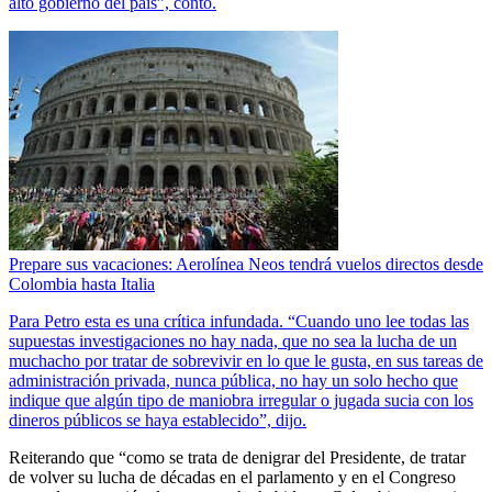
alto gobierno del país”, contó.
Prepare sus vacaciones: Aerolínea Neos tendrá vuelos directos desde
Colombia hasta Italia
Para Petro esta es una crítica infundada. “Cuando uno lee todas las
supuestas investigaciones no hay nada, que no sea la lucha de un
muchacho por tratar de sobrevivir en lo que le gusta, en sus tareas de
administración privada, nunca pública, no hay un solo hecho que
indique que algún tipo de maniobra irregular o jugada sucia con los
dineros públicos se haya establecido”, dijo.
Reiterando que “como se trata de denigrar del Presidente, de tratar
de volver su lucha de décadas en el parlamento y en el Congreso