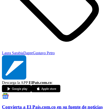
Laura Sarabia
Dapre
Gustavo Petro
Descarga la APP
ElPaís.com.co
:
Convierta a
El País
.com.co
en su fuente de noticias