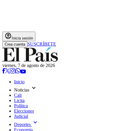
account_circle
Inicia sesión
SUSCRÍBETE
Crea cuenta
viernes, 7 de agosto de 2026
Inicio
expand_more
Noticias
Cali
Licita
Política
Elecciones
Judicial
expand_more
Deportes
Economía