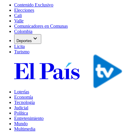
Contenido Exclusivo
Elecciones
Cali
Valle
Comunicadores en Comunas
Colombia
expand_more
Deportes
Licita
Turismo
Loterías
Economía
Tecnología
Judicial
Política
Entretenimiento
Mundo
Multimedia