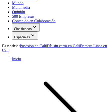
Mundo
Multimedia
Opinión
500 Empresas
Contenido en Colaboración
expand_more
Clasificados
expand_more
Especiales
Es noticia:
Posesión en Cali
|
Día sin carro en Cali
|
Primera Linea en
Cali
Inicio