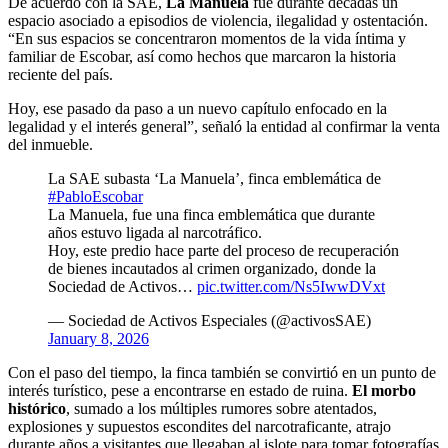
De acuerdo con la SAE,
La Manuela
fue durante décadas un
espacio asociado a episodios de violencia, ilegalidad y ostentación.
“En sus espacios se concentraron momentos de la vida íntima y
familiar de Escobar, así como hechos que marcaron la historia
reciente del país.
Hoy, ese pasado da paso a un nuevo capítulo enfocado en la
legalidad y el interés general”, señaló la entidad al confirmar la venta
del inmueble.
La SAE subasta ‘La Manuela’, finca emblemática de
#PabloEscobar
La Manuela, fue una finca emblemática que durante
años estuvo ligada al narcotráfico.
Hoy, este predio hace parte del proceso de recuperación
de bienes incautados al crimen organizado, donde la
Sociedad de Activos…
pic.twitter.com/Ns5IwwDVxt
— Sociedad de Activos Especiales (@activosSAE)
January 8, 2026
Con el paso del tiempo, la finca también se convirtió en un punto de
interés turístico, pese a encontrarse en estado de ruina.
El morbo
histórico
, sumado a los múltiples rumores sobre atentados,
explosiones y supuestos escondites del narcotraficante, atrajo
durante años a visitantes que llegaban al islote para tomar fotografías