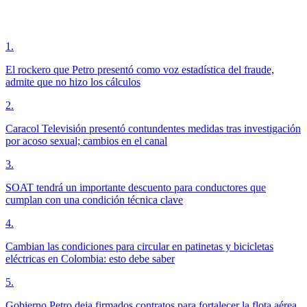
1
.
El rockero que Petro presentó como voz estadística del fraude,
admite que no hizo los cálculos
2
.
Caracol Televisión presentó contundentes medidas tras investigación
por acoso sexual; cambios en el canal
3
.
SOAT tendrá un importante descuento para conductores que
cumplan con una condición técnica clave
4
.
Cambian las condiciones para circular en patinetas y bicicletas
eléctricas en Colombia: esto debe saber
5
.
Gobierno Petro deja firmados contratos para fortalecer la flota aérea