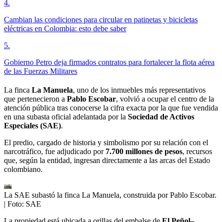
4
.
Cambian las condiciones para circular en patinetas y bicicletas
eléctricas en Colombia: esto debe saber
5
.
Gobierno Petro deja firmados contratos para fortalecer la flota aérea
de las Fuerzas Militares
La finca
La Manuela
, uno de los inmuebles más representativos
que pertenecieron a
Pablo Escobar
, volvió a ocupar el centro de la
atención pública tras conocerse la cifra exacta por la que fue vendida
en una subasta oficial adelantada por la
Sociedad de Activos
Especiales (SAE)
.
El predio, cargado de historia y simbolismo por su relación con el
narcotráfico, fue adjudicado por
7.700 millones de pesos
, recursos
que, según la entidad, ingresan directamente a las arcas del Estado
colombiano.
La SAE subastó la finca La Manuela, construida por Pablo Escobar.
| Foto:
SAE
La propiedad está ubicada a orillas del embalse de
El Peñol–