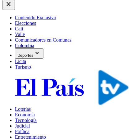
close
Contenido Exclusivo
Elecciones
Cali
Valle
Comunicadores en Comunas
Colombia
expand_more
Deportes
Licita
Turismo
Loterías
Economía
Tecnología
Judicial
Política
Entretenimiento