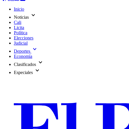
Inicio
expand_more
Noticias
Cali
Licita
Política
Elecciones
Judicial
expand_more
Deportes
Economía
expand_more
Clasificados
expand_more
Especiales