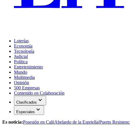
Loterías
Economía
Tecnología
Judicial
Política
Entretenimiento
Mundo
Multimedia
Opinión
500 Empresas
Contenido en Colaboración
expand_more
Clasificados
expand_more
Especiales
Es noticia:
Posesión en Cali
|
Abelardo de la Espriella
|
Puerto Resistenc