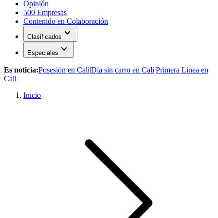
Opinión
500 Empresas
Contenido en Colaboración
expand_more
Clasificados
expand_more
Especiales
Es noticia:
Posesión en Cali
|
Día sin carro en Cali
|
Primera Linea en
Cali
Inicio