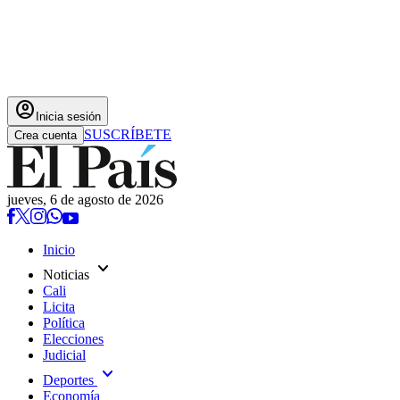
account_circle
Inicia sesión
SUSCRÍBETE
Crea cuenta
jueves, 6 de agosto de 2026
Inicio
expand_more
Noticias
Cali
Licita
Política
Elecciones
Judicial
expand_more
Deportes
Economía