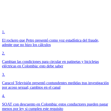
1
.
El rockero que Petro presentó como voz estadística del fraude,
admite que no hizo los cálculos
2
.
Cambian las condiciones para circular en patinetas y bicicletas
eléctricas en Colombia: esto debe saber
3
.
Caracol Televisión presentó contundentes medidas tras investigación
por acoso sexual; cambios en el canal
4
.
SOAT con descuento en Colombia: estos conductores pueden pagar
menos por ley si cumplen este requisito