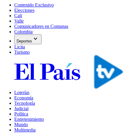
Contenido Exclusivo
Elecciones
Cali
Valle
Comunicadores en Comunas
Colombia
expand_more
Deportes
Licita
Turismo
Loterías
Economía
Tecnología
Judicial
Política
Entretenimiento
Mundo
Multimedia