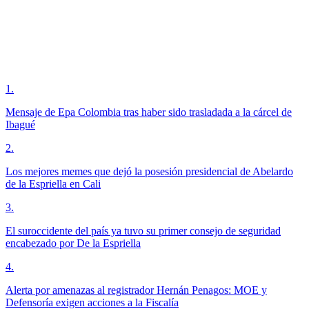
1
.
Mensaje de Epa Colombia tras haber sido trasladada a la cárcel de
Ibagué
2
.
Los mejores memes que dejó la posesión presidencial de Abelardo
de la Espriella en Cali
3
.
El suroccidente del país ya tuvo su primer consejo de seguridad
encabezado por De la Espriella
4
.
Alerta por amenazas al registrador Hernán Penagos: MOE y
Defensoría exigen acciones a la Fiscalía