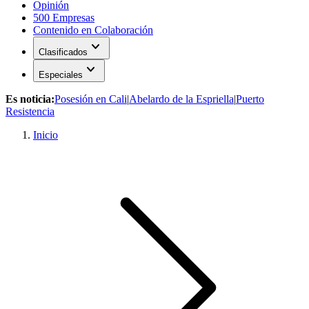
Opinión
500 Empresas
Contenido en Colaboración
expand_more
Clasificados
expand_more
Especiales
Es noticia:
Posesión en Cali
|
Abelardo de la Espriella
|
Puerto
Resistencia
Inicio