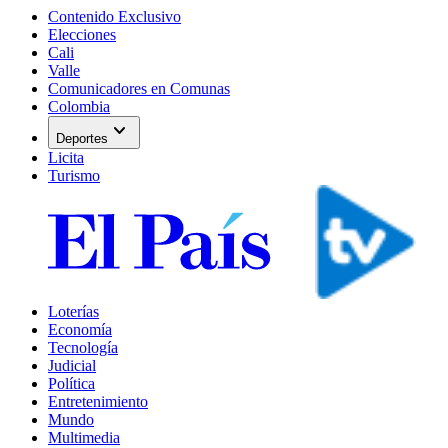
Contenido Exclusivo
Elecciones
Cali
Valle
Comunicadores en Comunas
Colombia
expand_more
Deportes
Licita
Turismo
Loterías
Economía
Tecnología
Judicial
Política
Entretenimiento
Mundo
Multimedia