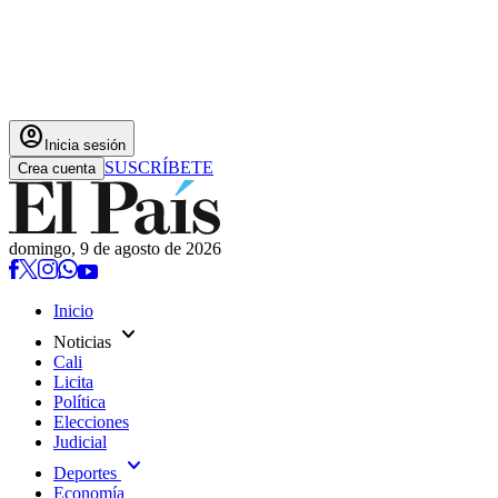
account_circle
Inicia sesión
SUSCRÍBETE
Crea cuenta
domingo, 9 de agosto de 2026
Inicio
expand_more
Noticias
Cali
Licita
Política
Elecciones
Judicial
expand_more
Deportes
Economía