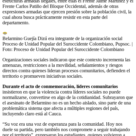
estructuras armadas ilegales, entre ellas el Frente Jaime Martínez y el
Frente Carlos Patiño del Bloque Occidental, además de otras
expresiones armadas que ejercen presión sobre la población civil, la
cual ahora busca prácticamente resistir en esta parte del
departamento.
Belarmino Guejía Dizú era integrante de la organización social
Proceso de Unidad Popular del Suroccidente Colombiano, Pupsoc.
|
Foto:
Proceso de Unidad Popular del Suroccidente Colombiano
Organizaciones sociales indicaron que este contexto incrementa las
amenazas, restricciones a la movilidad, señalamientos y riesgos
directos contra quienes lideran procesos comunitarios, defienden el
territorio o promueven iniciativas sociales.
Durante el acto de conmemoración, líderes comunitarios
insistieron en que la violencia contra líderes sociales no puede
normalizarse, convertirse en algo de la cotidianidad. Subrayaron que
el asesinato de Belarmino no es un hecho aislado, sino parte de una
problemática sistema que afecta a múltiples regiones del país,
incluyendo claro está al Cauca.
“Su voz era una voz de esperanza para la comunidad. Hoy nos
duele su partida, pero también nos compromete a seguir trabajando
por el territorio”, expresaron los estudiantes, quienes volvieron a