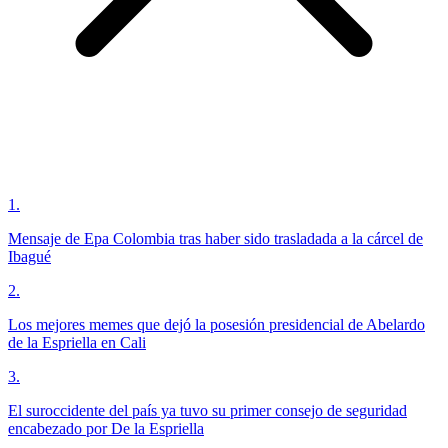
1
.
Mensaje de Epa Colombia tras haber sido trasladada a la cárcel de
Ibagué
2
.
Los mejores memes que dejó la posesión presidencial de Abelardo
de la Espriella en Cali
3
.
El suroccidente del país ya tuvo su primer consejo de seguridad
encabezado por De la Espriella