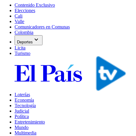
Contenido Exclusivo
Elecciones
Cali
Valle
Comunicadores en Comunas
Colombia
expand_more
Deportes
Licita
Turismo
Loterías
Economía
Tecnología
Judicial
Política
Entretenimiento
Mundo
Multimedia