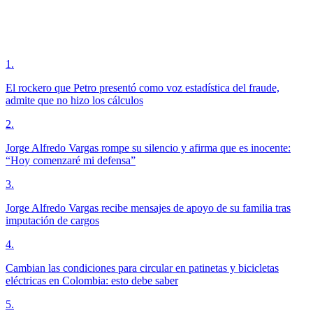
1
.
El rockero que Petro presentó como voz estadística del fraude,
admite que no hizo los cálculos
2
.
Jorge Alfredo Vargas rompe su silencio y afirma que es inocente:
“Hoy comenzaré mi defensa”
3
.
Jorge Alfredo Vargas recibe mensajes de apoyo de su familia tras
imputación de cargos
4
.
Cambian las condiciones para circular en patinetas y bicicletas
eléctricas en Colombia: esto debe saber
5
.