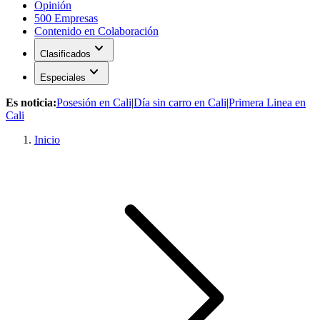
Opinión
500 Empresas
Contenido en Colaboración
expand_more
Clasificados
expand_more
Especiales
Es noticia:
Posesión en Cali
|
Día sin carro en Cali
|
Primera Linea en
Cali
Inicio