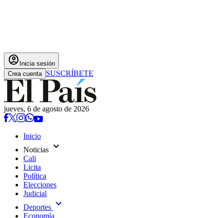
account_circle
Inicia sesión
SUSCRÍBETE
Crea cuenta
jueves, 6 de agosto de 2026
Inicio
expand_more
Noticias
Cali
Licita
Política
Elecciones
Judicial
expand_more
Deportes
Economía