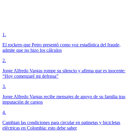
1
.
El rockero que Petro presentó como voz estadística del fraude,
admite que no hizo los cálculos
2
.
Jorge Alfredo Vargas rompe su silencio y afirma que es inocente:
“Hoy comenzaré mi defensa”
3
.
Jorge Alfredo Vargas recibe mensajes de apoyo de su familia tras
imputación de cargos
4
.
Cambian las condiciones para circular en patinetas y bicicletas
eléctricas en Colombia: esto debe saber