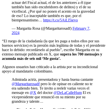
actuar del Fiscal actual, el de los anteriores a él (que
también han sido encubridores de delitos) y el de su
vicefiscal. ¿Por qué no ponen el acento en la gravedad
de eso? Lo inaceptable también es que, por el
biempensantismo…
https://t.co/5AiLI5ievo
— Margarita Rosa (@Margaritarosadf)
February 7,
2024
“El ruego de la ciudadanía (la que les paga a todos ellos por sus
buenos servicios) es la presión más legítima de todas y el presidente
hace lo debido: recordárselo al pueblo”, escribe Margarita en su
extenso mensaje publicado en X, que
supera los 700 mensajes y
acumula más de seis mil ‘Me gusta’.
Algunos usuarios han criticado a la artista por su incondicional
apoyo al mandatario colombiano.
Admirada actriz, presentadora y hasta buena cantante
@Margaritarosadf
pero lo de opinar en caliente no te
era saliendo bien. Te invito a reelelr varias veces el
mensaje en
@X
del doctor
@DeLaCalleHum
El ex
vicepresidente que renunció en su miento por su
grandeza y talente…