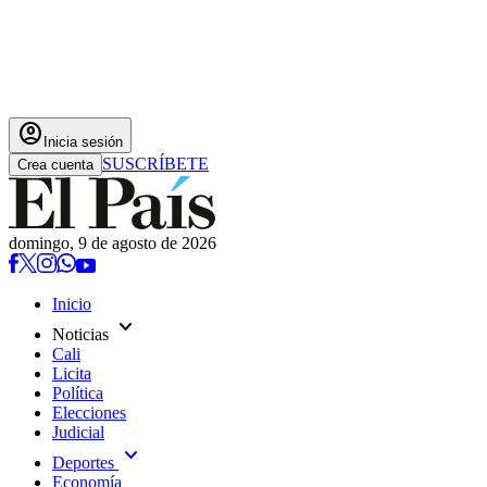
account_circle
Inicia sesión
SUSCRÍBETE
Crea cuenta
domingo, 9 de agosto de 2026
Inicio
expand_more
Noticias
Cali
Licita
Política
Elecciones
Judicial
expand_more
Deportes
Economía