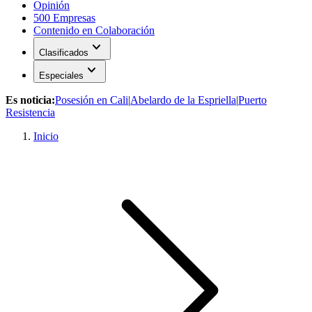
Opinión
500 Empresas
Contenido en Colaboración
expand_more
Clasificados
expand_more
Especiales
Es noticia:
Posesión en Cali
|
Abelardo de la Espriella
|
Puerto
Resistencia
Inicio