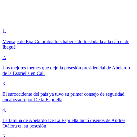
1
.
Mensaje de Epa Colombia tras haber sido trasladada a la cárcel de
Ibagué
2
.
Los mejores memes que dejó la posesión presidencial de Abelardo
de la Espriella en Cali
3
.
El suroccidente del país ya tuvo su primer consejo de seguridad
encabezado por De la Espriella
4
.
La familia de Abelardo De La Espriella lució diseños de Andrés
Otálora en su posesión
5
.