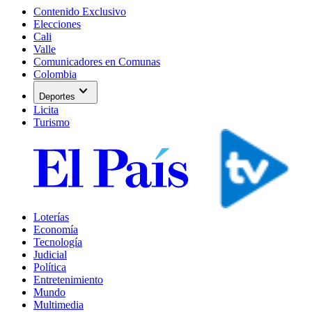
Contenido Exclusivo
Elecciones
Cali
Valle
Comunicadores en Comunas
Colombia
expand_more
Deportes
Licita
Turismo
Loterías
Economía
Tecnología
Judicial
Política
Entretenimiento
Mundo
Multimedia