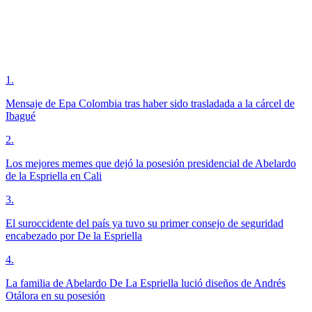
1
.
Mensaje de Epa Colombia tras haber sido trasladada a la cárcel de
Ibagué
2
.
Los mejores memes que dejó la posesión presidencial de Abelardo
de la Espriella en Cali
3
.
El suroccidente del país ya tuvo su primer consejo de seguridad
encabezado por De la Espriella
4
.
La familia de Abelardo De La Espriella lució diseños de Andrés
Otálora en su posesión