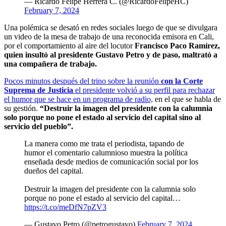
— Ricardo Felipe Herrera C. (@RicardoFelipeHC)
February 7, 2024
Una polémica se desató en redes sociales luego de que se divulgara
un video de la mesa de trabajo de una reconocida emisora en Cali,
por el comportamiento al aire del locutor
Francisco Paco Ramírez,
quien insultó al presidente Gustavo Petro y de paso, maltrató a
una compañera de trabajo.
Pocos minutos después del trino sobre la reunión
con la Corte
Suprema de Justicia
el presidente volvió a su perfil para rechazar
el humor que se hace en un programa de radio,
en el que se habla de
su gestión.
“Destruir la imagen del presidente con la calumnia
solo porque no pone el estado al servicio del capital sino al
servicio del pueblo”.
La manera como me trata el periodista, tapando de
humor el comentario calumnioso muestra la política
enseñada desde medios de comunicación social por los
dueños del capital.
Destruir la imagen del presidente con la calumnia solo
porque no pone el estado al servicio del capital…
https://t.co/meDfN7pZV3
— Gustavo Petro (@petrogustavo)
February 7, 2024