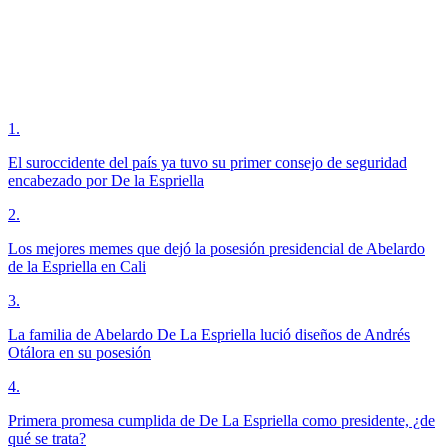
1
.
El suroccidente del país ya tuvo su primer consejo de seguridad
encabezado por De la Espriella
2
.
Los mejores memes que dejó la posesión presidencial de Abelardo
de la Espriella en Cali
3
.
La familia de Abelardo De La Espriella lució diseños de Andrés
Otálora en su posesión
4
.
Primera promesa cumplida de De La Espriella como presidente, ¿de
qué se trata?