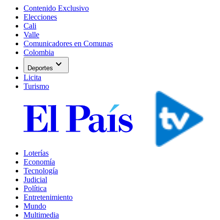
Contenido Exclusivo
Elecciones
Cali
Valle
Comunicadores en Comunas
Colombia
expand_more
Deportes
Licita
Turismo
Loterías
Economía
Tecnología
Judicial
Política
Entretenimiento
Mundo
Multimedia