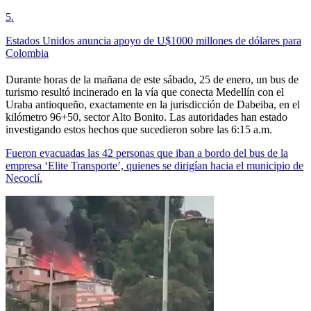
5
.
Estados Unidos anuncia apoyo de U$1000 millones de dólares para
Colombia
Durante horas de la mañana de este sábado, 25 de enero, un bus de
turismo resultó incinerado en la vía que conecta Medellín con el
Uraba antioqueño, exactamente en la jurisdicción de Dabeiba, en el
kilómetro 96+50, sector Alto Bonito. Las autoridades han estado
investigando estos hechos que sucedieron sobre las 6:15 a.m.
Fueron evacuadas las 42 personas que iban a bordo del bus de la
empresa ‘Elite Transporte’, quienes se dirigían hacia el municipio de
Necoclí.