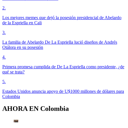
2
.
Los mejores memes que dejó la posesión presidencial de Abelardo
de la Espriella en Cali
3
.
La familia de Abelardo De La Espriella lució diseños de Andrés
Otálora en su posesión
4
.
Primera promesa cumplida de De La Espriella como presidente, ¿de
qué se trata?
5
.
Estados Unidos anuncia apoyo de U$1000 millones de dólares para
Colombia
AHORA EN
Colombia