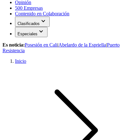
Opinión
500 Empresas
Contenido en Colaboración
expand_more
Clasificados
expand_more
Especiales
Es noticia:
Posesión en Cali
|
Abelardo de la Espriella
|
Puerto
Resistencia
Inicio