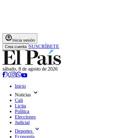
account_circle
Inicia sesión
SUSCRÍBETE
Crea cuenta
sábado, 8 de agosto de 2026
Inicio
expand_more
Noticias
Cali
Licita
Política
Elecciones
Judicial
expand_more
Deportes
Economía