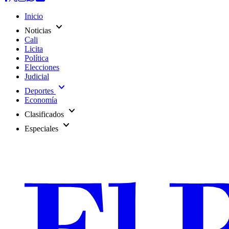
Inicio
expand_more
Noticias
Cali
Licita
Política
Elecciones
Judicial
expand_more
Deportes
Economía
expand_more
Clasificados
expand_more
Especiales