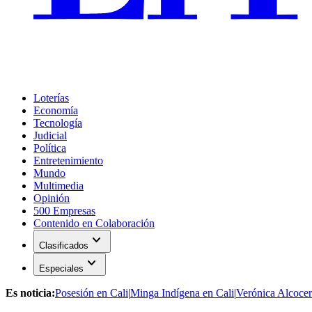
Loterías
Economía
Tecnología
Judicial
Política
Entretenimiento
Mundo
Multimedia
Opinión
500 Empresas
Contenido en Colaboración
expand_more
Clasificados
expand_more
Especiales
Es noticia:
Posesión en Cali
|
Minga Indígena en Cali
|
Verónica Alcocer