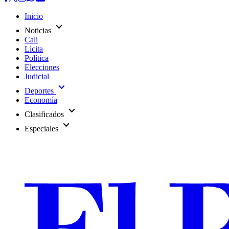
Inicio
expand_more
Noticias
Cali
Licita
Política
Elecciones
Judicial
expand_more
Deportes
Economía
expand_more
Clasificados
expand_more
Especiales