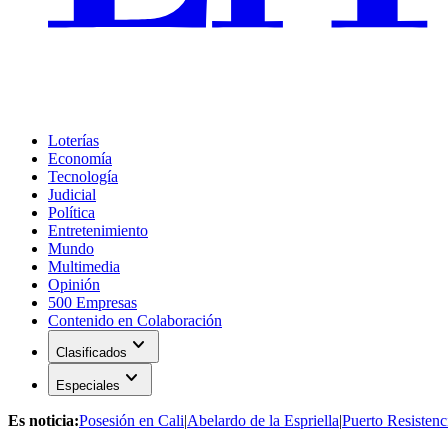
Loterías
Economía
Tecnología
Judicial
Política
Entretenimiento
Mundo
Multimedia
Opinión
500 Empresas
Contenido en Colaboración
expand_more
Clasificados
expand_more
Especiales
Es noticia:
Posesión en Cali
|
Abelardo de la Espriella
|
Puerto Resistenc