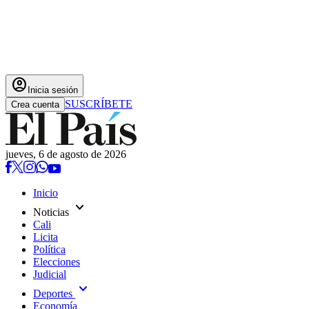
account_circle
Inicia sesión
SUSCRÍBETE
Crea cuenta
jueves, 6 de agosto de 2026
Inicio
expand_more
Noticias
Cali
Licita
Política
Elecciones
Judicial
expand_more
Deportes
Economía