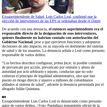
Exsuperintendente de Salud, Luis Carlos Leal, confirmó que la
elección de interventores de las EPS se ordenaban desde el Dapre
De acuerdo con una denuncia,
el entonces superintendente era el
responsable directo de la designación de esos interventores,
quienes finalmente no habrían contado con autorización del
Gobierno Nacional
, pese a que ejercieron funciones y adoptaron
decisiones de alto impacto, en su mayoría en detrimento del sistema
de salud y de los usuarios. La denuncia señala a Leal como presunto
responsable de varios delitos.
“Los hechos descritos configuran,
prima facie
, la posible comisión
de prevaricato por acción, prevaricato por omisión y abuso de
autoridad por acto arbitrario e injusto, conductas que no solo
vulneran el principio de legalidad administrativa, sino que han
puesto en riesgo directo y masivo a millones de colombianos
afiliados al sistema de salud”, advierte la denuncia presentada por el
abogado Julián Quintana.
Exsuperintendente Luis Carlos Leal es denunciado como presunto
autor de varios delitos.
| Foto:
Pantallazo tranamisión oficial de la