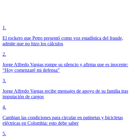
1
.
El rockero que Petro presentó como voz estadística del fraude,
admite que no hizo los cálculos
2
.
Jorge Alfredo Vargas rompe su silencio y afirma que es inocente:
“Hoy comenzaré mi defensa”
3
.
Jorge Alfredo Vargas recibe mensajes de apoyo de su familia tras
imputación de cargos
4
.
Cambian las condiciones para circular en patinetas y bicicletas
eléctricas en Colombia: esto debe saber
5
.