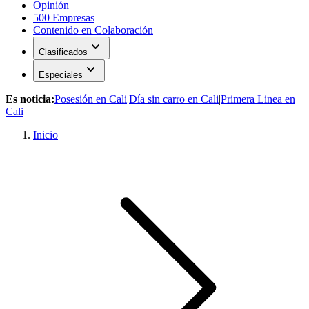
Opinión
500 Empresas
Contenido en Colaboración
expand_more
Clasificados
expand_more
Especiales
Es noticia:
Posesión en Cali
|
Día sin carro en Cali
|
Primera Linea en
Cali
Inicio