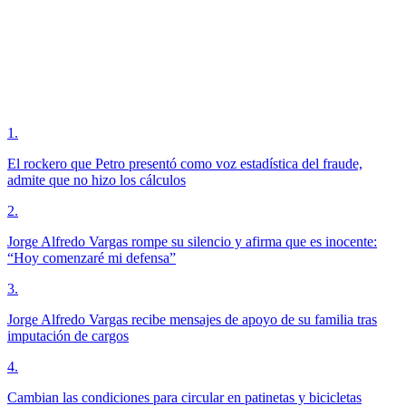
1
.
El rockero que Petro presentó como voz estadística del fraude,
admite que no hizo los cálculos
2
.
Jorge Alfredo Vargas rompe su silencio y afirma que es inocente:
“Hoy comenzaré mi defensa”
3
.
Jorge Alfredo Vargas recibe mensajes de apoyo de su familia tras
imputación de cargos
4
.
Cambian las condiciones para circular en patinetas y bicicletas