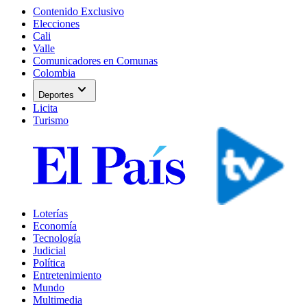
Contenido Exclusivo
Elecciones
Cali
Valle
Comunicadores en Comunas
Colombia
expand_more
Deportes
Licita
Turismo
Loterías
Economía
Tecnología
Judicial
Política
Entretenimiento
Mundo
Multimedia