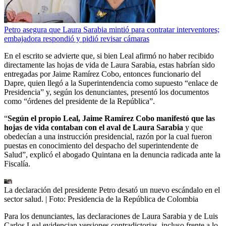
Petro asegura que Laura Sarabia mintió para contratar interventores;
embajadora respondió y pidió revisar cámaras
En el escrito se advierte que, si bien Leal afirmó no haber recibido
directamente las hojas de vida de Laura Sarabia, estas habrían sido
entregadas por Jaime Ramírez Cobo, entonces funcionario del
Dapre, quien llegó a la Superintendencia como supuesto “enlace de
Presidencia” y, según los denunciantes, presentó los documentos
como “órdenes del presidente de la República”.
“
Según el propio Leal, Jaime Ramírez Cobo manifestó que las
hojas de vida contaban con el aval de Laura Sarabia
y que
obedecían a una instrucción presidencial, razón por la cual fueron
puestas en conocimiento del despacho del superintendente de
Salud”, explicó el abogado Quintana en la denuncia radicada ante la
Fiscalía.
La declaración del presidente Petro desató un nuevo escándalo en el
sector salud.
| Foto:
Presidencia de la República de Colombia
Para los denunciantes, las declaraciones de Laura Sarabia y de Luis
Carlos Leal evidencian versiones contradictorias, incluso frente a lo