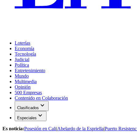
Loterías
Economía
Tecnología
Judicial
Política
Entretenimiento
Mundo
Multimedia
Opinión
500 Empresas
Contenido en Colaboración
expand_more
Clasificados
expand_more
Especiales
Es noticia:
Posesión en Cali
|
Abelardo de la Espriella
|
Puerto Resistenc