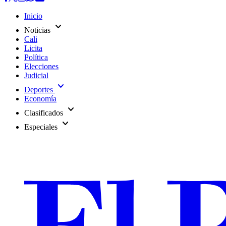
Inicio
expand_more
Noticias
Cali
Licita
Política
Elecciones
Judicial
expand_more
Deportes
Economía
expand_more
Clasificados
expand_more
Especiales