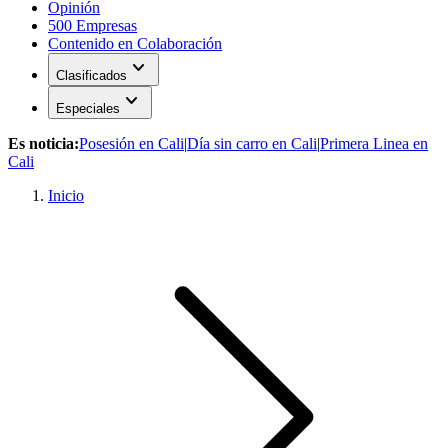
Opinión
500 Empresas
Contenido en Colaboración
expand_more
Clasificados
expand_more
Especiales
Es noticia:
Posesión en Cali
|
Día sin carro en Cali
|
Primera Linea en
Cali
Inicio