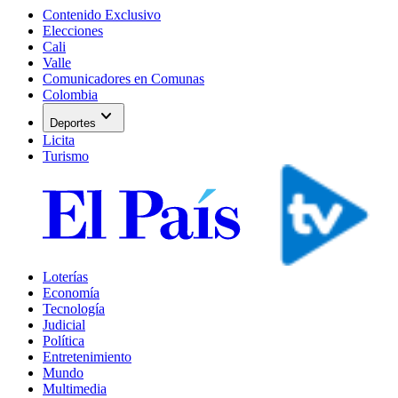
Contenido Exclusivo
Elecciones
Cali
Valle
Comunicadores en Comunas
Colombia
expand_more
Deportes
Licita
Turismo
Loterías
Economía
Tecnología
Judicial
Política
Entretenimiento
Mundo
Multimedia