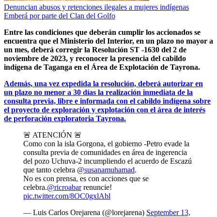
Denuncian abusos y retenciones ilegales a mujeres indígenas
Emberá por parte del Clan del Golfo
Entre las condiciones que deberán cumplir los accionados se
encuentra que el Ministerio del Interior, en un plazo no mayor a
un mes, deberá corregir la Resolución ST -1630 del 2 de
noviembre de 2023, y reconocer la presencia del cabildo
indígena de Taganga en el Área de Explotación de Tayrona.
Además, una vez expedida la resolución, deberá autorizar en
un plazo no menor a 30 días la realización inmediata de la
consulta previa, libre e informada con el cabildo indígena sobre
el proyecto de exploración y explotación con el área de interés
de perforación exploratoria Tayrona.
🚨 ATENCIÓN 🚨
Como con la isla Gorgona, el gobierno -Petro evade la
consulta previa de comunidades en área de ingerencia
del pozo Uchuva-2 incumpliendo el acuerdo de Escazú
que tanto celebra
@susanamuhamad
.
No es con prensa, es con acciones que se
celebra.
@ricroabar
renuncie!
pic.twitter.com/8OC0gxlAbl
— Luis Carlos Orejarena (@lorejarena)
September 13,