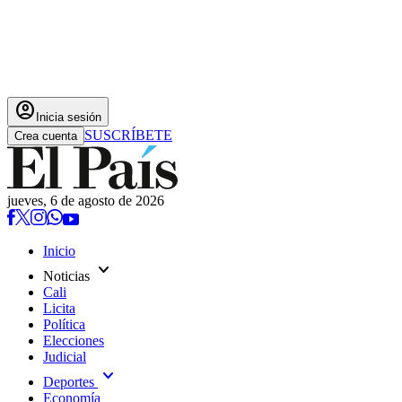
account_circle
Inicia sesión
SUSCRÍBETE
Crea cuenta
jueves, 6 de agosto de 2026
Inicio
expand_more
Noticias
Cali
Licita
Política
Elecciones
Judicial
expand_more
Deportes
Economía