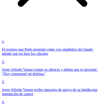
1
.
El rockero que Petro presentó como voz estadística del fraude,
admite que no hizo los cálculos
2
.
Jorge Alfredo Vargas rompe su silencio y afirma que es inocente:
“Hoy comenzaré mi defensa”
3
.
Jorge Alfredo Vargas recibe mensajes de apoyo de su familia tras
imputación de cargos
4
.