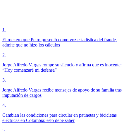
1
.
El rockero que Petro presentó como voz estadística del fraude,
admite que no hizo los cálculos
2
.
Jorge Alfredo Vargas rompe su silencio y afirma que es inocente:
“Hoy comenzaré mi defensa”
3
.
Jorge Alfredo Vargas recibe mensajes de apoyo de su familia tras
imputación de cargos
4
.
Cambian las condiciones para circular en patinetas y bicicletas
eléctricas en Colombia: esto debe saber
5
.