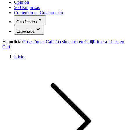
Opinión
500 Empresas
Contenido en Colaboración
expand_more
Clasificados
expand_more
Especiales
Es noticia:
Posesión en Cali
|
Día sin carro en Cali
|
Primera Linea en
Cali
Inicio