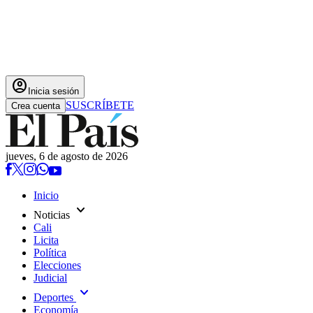
account_circle
Inicia sesión
SUSCRÍBETE
Crea cuenta
jueves, 6 de agosto de 2026
Inicio
expand_more
Noticias
Cali
Licita
Política
Elecciones
Judicial
expand_more
Deportes
Economía