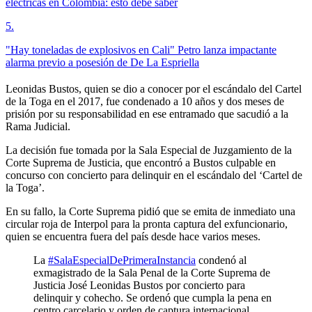
eléctricas en Colombia: esto debe saber
5
.
"Hay toneladas de explosivos en Cali" Petro lanza impactante
alarma previo a posesión de De La Espriella
Leonidas Bustos, quien se dio a conocer por el escándalo del Cartel
de la Toga en el 2017, fue condenado a 10 años y dos meses de
prisión por su responsabilidad en ese entramado que sacudió a la
Rama Judicial.
La decisión fue tomada por la Sala Especial de Juzgamiento de la
Corte Suprema de Justicia, que encontró a Bustos culpable en
concurso con concierto para delinquir en el escándalo del ‘Cartel de
la Toga’.
En su fallo, la Corte Suprema pidió que se emita de inmediato una
circular roja de Interpol para la pronta captura del exfuncionario,
quien se encuentra fuera del país desde hace varios meses.
La
#SalaEspecialDePrimeraInstancia
condenó al
exmagistrado de la Sala Penal de la Corte Suprema de
Justicia José Leonidas Bustos por concierto para
delinquir y cohecho. Se ordenó que cumpla la pena en
centro carcelario y orden de captura internacional.