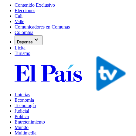
Contenido Exclusivo
Elecciones
Cali
Valle
Comunicadores en Comunas
Colombia
expand_more
Deportes
Licita
Turismo
Loterías
Economía
Tecnología
Judicial
Política
Entretenimiento
Mundo
Multimedia