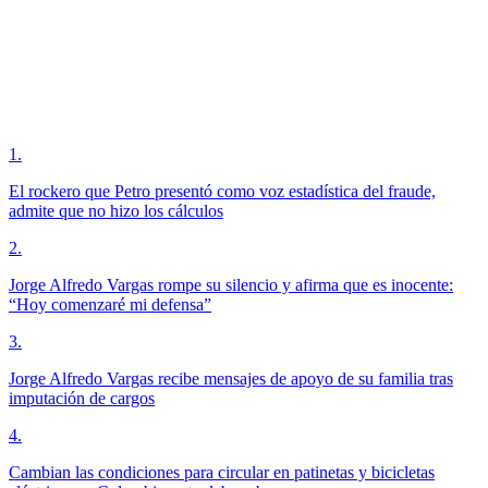
1
.
El rockero que Petro presentó como voz estadística del fraude,
admite que no hizo los cálculos
2
.
Jorge Alfredo Vargas rompe su silencio y afirma que es inocente:
“Hoy comenzaré mi defensa”
3
.
Jorge Alfredo Vargas recibe mensajes de apoyo de su familia tras
imputación de cargos
4
.
Cambian las condiciones para circular en patinetas y bicicletas