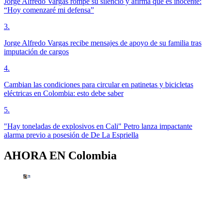
Jorge Alfredo Vargas rompe su silencio y afirma que es inocente:
“Hoy comenzaré mi defensa”
3
.
Jorge Alfredo Vargas recibe mensajes de apoyo de su familia tras
imputación de cargos
4
.
Cambian las condiciones para circular en patinetas y bicicletas
eléctricas en Colombia: esto debe saber
5
.
"Hay toneladas de explosivos en Cali" Petro lanza impactante
alarma previo a posesión de De La Espriella
AHORA EN
Colombia