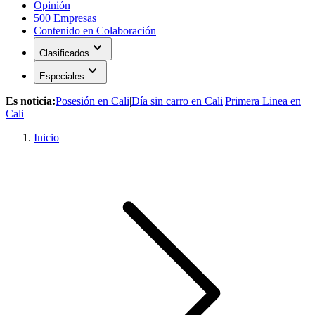
Opinión
500 Empresas
Contenido en Colaboración
expand_more
Clasificados
expand_more
Especiales
Es noticia:
Posesión en Cali
|
Día sin carro en Cali
|
Primera Linea en
Cali
Inicio