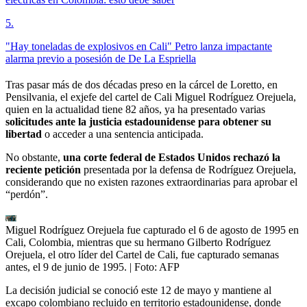
5
.
"Hay toneladas de explosivos en Cali" Petro lanza impactante
alarma previo a posesión de De La Espriella
Tras pasar más de dos décadas preso en la cárcel de Loretto, en
Pensilvania, el exjefe del cartel de Cali Miguel Rodríguez Orejuela,
quien en la actualidad tiene 82 años, ya ha presentado varias
solicitudes ante la justicia estadounidense para obtener su
libertad
o acceder a una sentencia anticipada.
No obstante,
una corte federal de Estados Unidos rechazó la
reciente petición
presentada por la defensa de Rodríguez Orejuela,
considerando que no existen razones extraordinarias para aprobar el
“perdón”.
Miguel Rodríguez Orejuela fue capturado el 6 de agosto de 1995 en
Cali, Colombia, mientras que su hermano Gilberto Rodríguez
Orejuela, el otro líder del Cartel de Cali, fue capturado semanas
antes, el 9 de junio de 1995.
| Foto:
AFP
La decisión judicial se conoció este 12 de mayo y mantiene al
excapo colombiano recluido en territorio estadounidense, donde