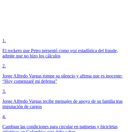
1
.
El rockero que Petro presentó como voz estadística del fraude,
admite que no hizo los cálculos
2
.
Jorge Alfredo Vargas rompe su silencio y afirma que es inocente:
“Hoy comenzaré mi defensa”
3
.
Jorge Alfredo Vargas recibe mensajes de apoyo de su familia tras
imputación de cargos
4
.
Cambian las condiciones para circular en patinetas y bicicletas
eléctricas en Colombia: esto debe saber