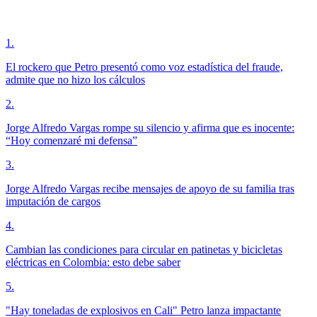
1
.
El rockero que Petro presentó como voz estadística del fraude,
admite que no hizo los cálculos
2
.
Jorge Alfredo Vargas rompe su silencio y afirma que es inocente:
“Hoy comenzaré mi defensa”
3
.
Jorge Alfredo Vargas recibe mensajes de apoyo de su familia tras
imputación de cargos
4
.
Cambian las condiciones para circular en patinetas y bicicletas
eléctricas en Colombia: esto debe saber
5
.
"Hay toneladas de explosivos en Cali" Petro lanza impactante