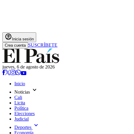
account_circle
Inicia sesión
SUSCRÍBETE
Crea cuenta
jueves, 6 de agosto de 2026
Inicio
expand_more
Noticias
Cali
Licita
Política
Elecciones
Judicial
expand_more
Deportes
Economía