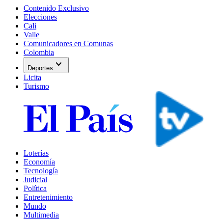
Contenido Exclusivo
Elecciones
Cali
Valle
Comunicadores en Comunas
Colombia
expand_more
Deportes
Licita
Turismo
Loterías
Economía
Tecnología
Judicial
Política
Entretenimiento
Mundo
Multimedia