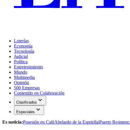
Loterías
Economía
Tecnología
Judicial
Política
Entretenimiento
Mundo
Multimedia
Opinión
500 Empresas
Contenido en Colaboración
expand_more
Clasificados
expand_more
Especiales
Es noticia:
Posesión en Cali
|
Abelardo de la Espriella
|
Puerto Resistenc