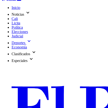
Inicio
expand_more
Noticias
Cali
Licita
Política
Elecciones
Judicial
expand_more
Deportes
Economía
expand_more
Clasificados
expand_more
Especiales