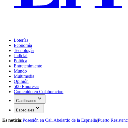
Loterías
Economía
Tecnología
Judicial
Política
Entretenimiento
Mundo
Multimedia
Opinión
500 Empresas
Contenido en Colaboración
expand_more
Clasificados
expand_more
Especiales
Es noticia:
Posesión en Cali
|
Abelardo de la Espriella
|
Puerto Resistenc