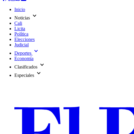
Inicio
expand_more
Noticias
Cali
Licita
Política
Elecciones
Judicial
expand_more
Deportes
Economía
expand_more
Clasificados
expand_more
Especiales