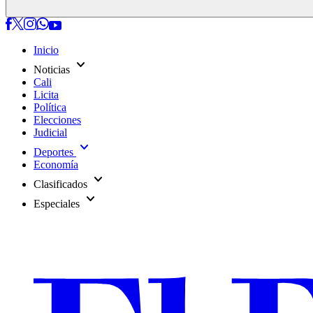
Inicio
expand_more
Noticias
Cali
Licita
Política
Elecciones
Judicial
expand_more
Deportes
Economía
expand_more
Clasificados
expand_more
Especiales