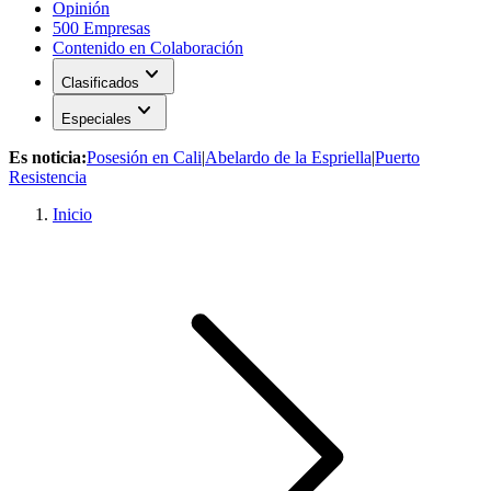
Opinión
500 Empresas
Contenido en Colaboración
expand_more
Clasificados
expand_more
Especiales
Es noticia:
Posesión en Cali
|
Abelardo de la Espriella
|
Puerto
Resistencia
Inicio