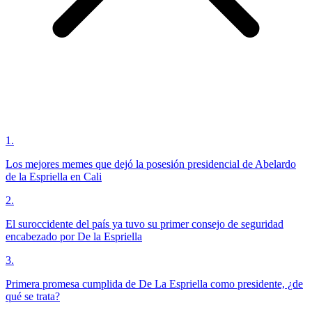
1
.
Los mejores memes que dejó la posesión presidencial de Abelardo
de la Espriella en Cali
2
.
El suroccidente del país ya tuvo su primer consejo de seguridad
encabezado por De la Espriella
3
.
Primera promesa cumplida de De La Espriella como presidente, ¿de
qué se trata?