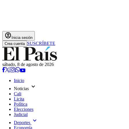
account_circle
Inicia sesión
SUSCRÍBETE
Crea cuenta
sábado, 8 de agosto de 2026
Inicio
expand_more
Noticias
Cali
Licita
Política
Elecciones
Judicial
expand_more
Deportes
Economía