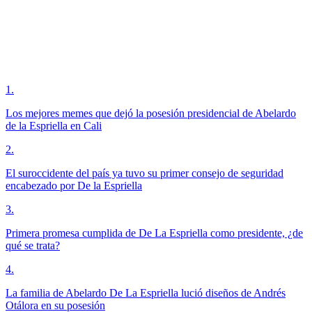
1
.
Los mejores memes que dejó la posesión presidencial de Abelardo
de la Espriella en Cali
2
.
El suroccidente del país ya tuvo su primer consejo de seguridad
encabezado por De la Espriella
3
.
Primera promesa cumplida de De La Espriella como presidente, ¿de
qué se trata?
4
.
La familia de Abelardo De La Espriella lució diseños de Andrés
Otálora en su posesión