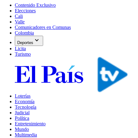
Contenido Exclusivo
Elecciones
Cali
Valle
Comunicadores en Comunas
Colombia
expand_more
Deportes
Licita
Turismo
Loterías
Economía
Tecnología
Judicial
Política
Entretenimiento
Mundo
Multimedia