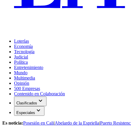
Loterías
Economía
Tecnología
Judicial
Política
Entretenimiento
Mundo
Multimedia
Opinión
500 Empresas
Contenido en Colaboración
expand_more
Clasificados
expand_more
Especiales
Es noticia:
Posesión en Cali
|
Abelardo de la Espriella
|
Puerto Resistenc