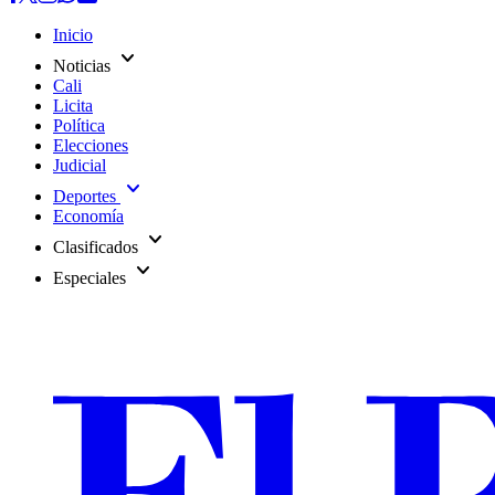
Inicio
expand_more
Noticias
Cali
Licita
Política
Elecciones
Judicial
expand_more
Deportes
Economía
expand_more
Clasificados
expand_more
Especiales