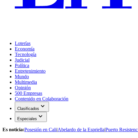
Loterías
Economía
Tecnología
Judicial
Política
Entretenimiento
Mundo
Multimedia
Opinión
500 Empresas
Contenido en Colaboración
expand_more
Clasificados
expand_more
Especiales
Es noticia:
Posesión en Cali
|
Abelardo de la Espriella
|
Puerto Resistenc