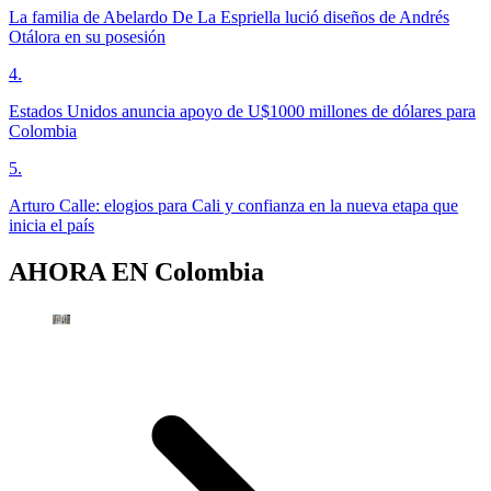
La familia de Abelardo De La Espriella lució diseños de Andrés
Otálora en su posesión
4
.
Estados Unidos anuncia apoyo de U$1000 millones de dólares para
Colombia
5
.
Arturo Calle: elogios para Cali y confianza en la nueva etapa que
inicia el país
AHORA EN
Colombia