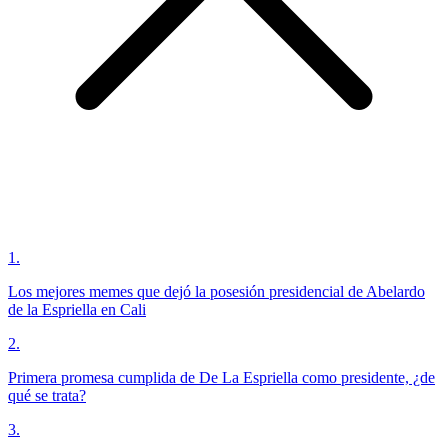
1
.
Los mejores memes que dejó la posesión presidencial de Abelardo
de la Espriella en Cali
2
.
Primera promesa cumplida de De La Espriella como presidente, ¿de
qué se trata?
3
.