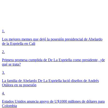
1
.
Los mejores memes que dejó la posesión presidencial de Abelardo
de la Espriella en Cali
2
.
Primera promesa cumplida de De La Espriella como presidente, ¿de
qué se trata?
3
.
La familia de Abelardo De La Espriella lució diseños de Andrés
Otálora en su posesión
4
.
Estados Unidos anuncia apoyo de U$1000 millones de dólares para
Colombia