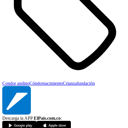
Condor andino
Cóndor
nacimiento
Crianza
fundación
Descarga la APP
ElPaís.com.co
: