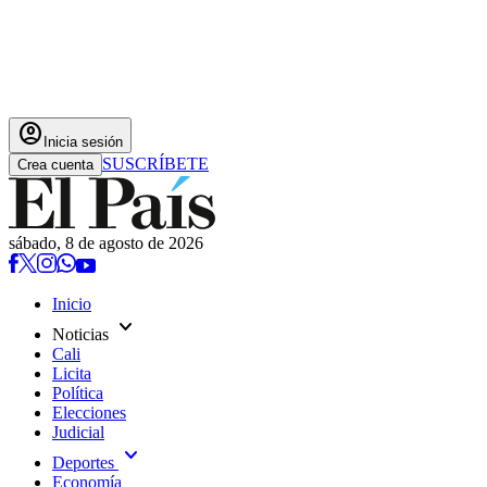
account_circle
Inicia sesión
SUSCRÍBETE
Crea cuenta
sábado, 8 de agosto de 2026
Inicio
expand_more
Noticias
Cali
Licita
Política
Elecciones
Judicial
expand_more
Deportes
Economía