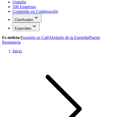
Opinión
500 Empresas
Contenido en Colaboración
expand_more
Clasificados
expand_more
Especiales
Es noticia:
Posesión en Cali
|
Abelardo de la Espriella
|
Puerto
Resistencia
Inicio