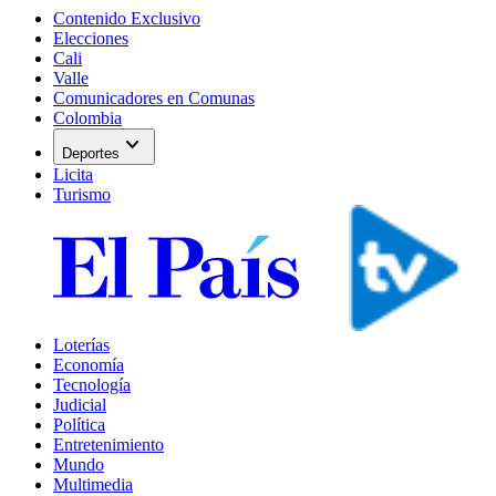
Contenido Exclusivo
Elecciones
Cali
Valle
Comunicadores en Comunas
Colombia
expand_more
Deportes
Licita
Turismo
Loterías
Economía
Tecnología
Judicial
Política
Entretenimiento
Mundo
Multimedia