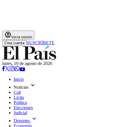
account_circle
Inicia sesión
SUSCRÍBETE
Crea cuenta
lunes, 10 de agosto de 2026
Inicio
expand_more
Noticias
Cali
Licita
Política
Elecciones
Judicial
expand_more
Deportes
Economía