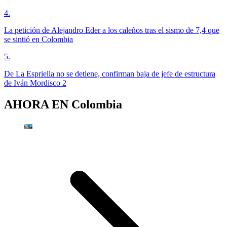
4
.
La petición de Alejandro Eder a los caleños tras el sismo de 7,4 que
se sintió en Colombia
5
.
De La Espriella no se detiene, confirman baja de jefe de estructura
de Iván Mordisco 2
AHORA EN
Colombia