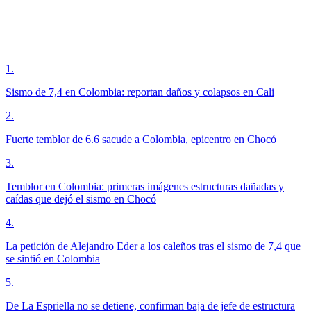
1
.
Sismo de 7,4 en Colombia: reportan daños y colapsos en Cali
2
.
Fuerte temblor de 6.6 sacude a Colombia, epicentro en Chocó
3
.
Temblor en Colombia: primeras imágenes estructuras dañadas y
caídas que dejó el sismo en Chocó
4
.
La petición de Alejandro Eder a los caleños tras el sismo de 7,4 que
se sintió en Colombia
5
.
De La Espriella no se detiene, confirman baja de jefe de estructura