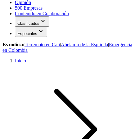
Opinión
500 Empresas
Contenido en Colaboración
expand_more
Clasificados
expand_more
Especiales
Es noticia:
Terremoto en Cali
|
Abelardo de la Espriella
|
Emergencia
en Colombia
Inicio