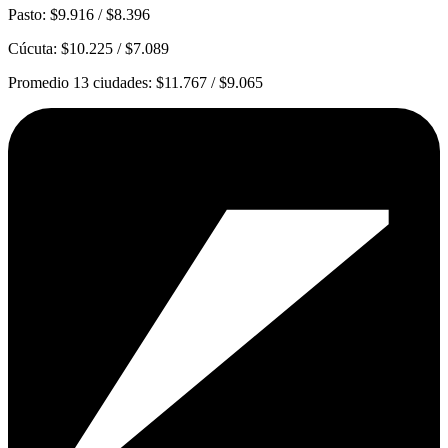
Pasto: $9.916 / $8.396
Cúcuta: $10.225 / $7.089
Promedio 13 ciudades: $11.767 / $9.065