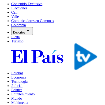
Contenido Exclusivo
Elecciones
Cali
Valle
Comunicadores en Comunas
Colombia
expand_more
Deportes
Licita
Turismo
Loterías
Economía
Tecnología
Judicial
Política
Entretenimiento
Mundo
Multimedia