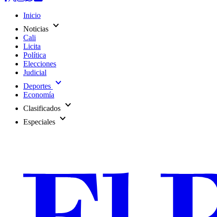
Inicio
expand_more
Noticias
Cali
Licita
Política
Elecciones
Judicial
expand_more
Deportes
Economía
expand_more
Clasificados
expand_more
Especiales