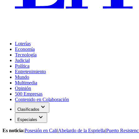
Loterías
Economía
Tecnología
Judicial
Política
Entretenimiento
Mundo
Multimedia
Opinión
500 Empresas
Contenido en Colaboración
expand_more
Clasificados
expand_more
Especiales
Es noticia:
Posesión en Cali
|
Abelardo de la Espriella
|
Puerto Resistenc