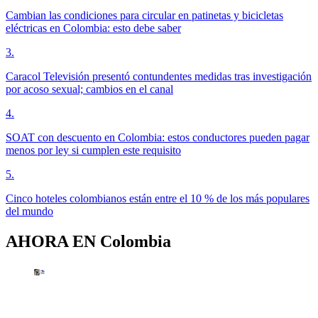
Cambian las condiciones para circular en patinetas y bicicletas
eléctricas en Colombia: esto debe saber
3
.
Caracol Televisión presentó contundentes medidas tras investigación
por acoso sexual; cambios en el canal
4
.
SOAT con descuento en Colombia: estos conductores pueden pagar
menos por ley si cumplen este requisito
5
.
Cinco hoteles colombianos están entre el 10 % de los más populares
del mundo
AHORA EN
Colombia