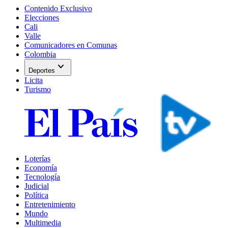
Contenido Exclusivo
Elecciones
Cali
Valle
Comunicadores en Comunas
Colombia
expand_more
Deportes
Licita
Turismo
Loterías
Economía
Tecnología
Judicial
Política
Entretenimiento
Mundo
Multimedia