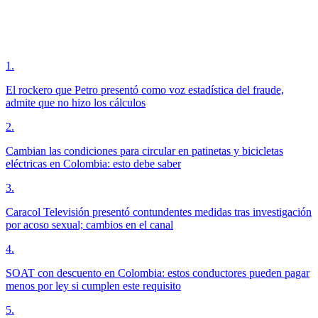
1
.
El rockero que Petro presentó como voz estadística del fraude,
admite que no hizo los cálculos
2
.
Cambian las condiciones para circular en patinetas y bicicletas
eléctricas en Colombia: esto debe saber
3
.
Caracol Televisión presentó contundentes medidas tras investigación
por acoso sexual; cambios en el canal
4
.
SOAT con descuento en Colombia: estos conductores pueden pagar
menos por ley si cumplen este requisito
5
.