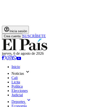
account_circle
Inicia sesión
SUSCRÍBETE
Crea cuenta
jueves, 6 de agosto de 2026
Inicio
expand_more
Noticias
Cali
Licita
Política
Elecciones
Judicial
expand_more
Deportes
Economía