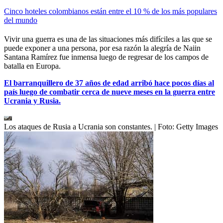
Cinco hoteles colombianos están entre el 10 % de los más populares
del mundo
Vivir una guerra es una de las situaciones más difíciles a las que se
puede exponer a una persona, por esa razón la alegría de Naiin
Santana Ramírez fue inmensa luego de regresar de los campos de
batalla en Europa.
El barranquillero de 37 años de edad arribó hace pocos días al
país luego de combatir cerca de nueve meses en la guerra entre
Ucrania y Rusia.
Los ataques de Rusia a Ucrania son constantes.
| Foto:
Getty Images