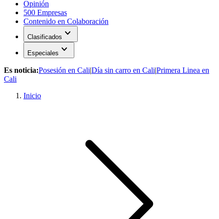
Opinión
500 Empresas
Contenido en Colaboración
expand_more
Clasificados
expand_more
Especiales
Es noticia:
Posesión en Cali
|
Día sin carro en Cali
|
Primera Linea en
Cali
Inicio