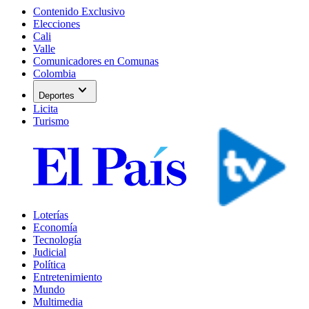
Contenido Exclusivo
Elecciones
Cali
Valle
Comunicadores en Comunas
Colombia
expand_more
Deportes
Licita
Turismo
Loterías
Economía
Tecnología
Judicial
Política
Entretenimiento
Mundo
Multimedia