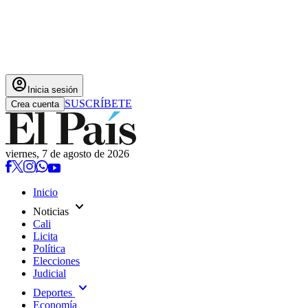
account_circle
Inicia sesión
SUSCRÍBETE
Crea cuenta
viernes, 7 de agosto de 2026
Inicio
expand_more
Noticias
Cali
Licita
Política
Elecciones
Judicial
expand_more
Deportes
Economía