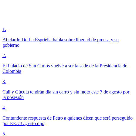
1
.
Abelardo De La Espriella habla sobre libertad de prensa y su
gobierno
2
.
El Palacio de San Carlos vuelve a ser la sede de la Presidencia de
Colombia
3
.
Cali y Cúcuta tendrán día sin carro y sin moto este 7 de agosto por
la posesión
4
.
Contundente respuesta de Petro a quienes dicen que será perseguido
por EE.UU.; esto dijo
5
.