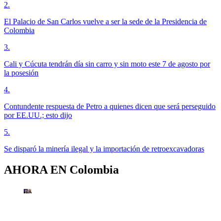
2
.
El Palacio de San Carlos vuelve a ser la sede de la Presidencia de
Colombia
3
.
Cali y Cúcuta tendrán día sin carro y sin moto este 7 de agosto por
la posesión
4
.
Contundente respuesta de Petro a quienes dicen que será perseguido
por EE.UU.; esto dijo
5
.
Se disparó la minería ilegal y la importación de retroexcavadoras
AHORA EN
Colombia