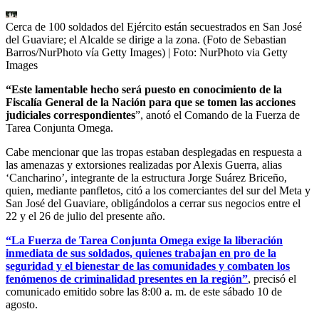
Cerca de 100 soldados del Ejército están secuestrados en San José
del Guaviare; el Alcalde se dirige a la zona. (Foto de Sebastian
Barros/NurPhoto vía Getty Images)
| Foto:
NurPhoto via Getty
Images
“Este lamentable hecho será puesto en conocimiento de la
Fiscalía General de la Nación para que se tomen las acciones
judiciales correspondientes
”, anotó el Comando de la Fuerza de
Tarea Conjunta Omega.
Cabe mencionar que las tropas estaban desplegadas en respuesta a
las amenazas y extorsiones realizadas por Alexis Guerra, alias
‘Cancharino’, integrante de la estructura Jorge Suárez Briceño,
quien, mediante panfletos, citó a los comerciantes del sur del Meta y
San José del Guaviare, obligándolos a cerrar sus negocios entre el
22 y el 26 de julio del presente año.
“La Fuerza de Tarea Conjunta Omega exige la liberación
inmediata de sus soldados, quienes trabajan en pro de la
seguridad y el bienestar de las comunidades y combaten los
fenómenos de criminalidad presentes en la región”
, precisó el
comunicado emitido sobre las 8:00 a. m. de este sábado 10 de
agosto.