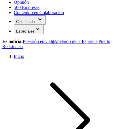
Opinión
500 Empresas
Contenido en Colaboración
expand_more
Clasificados
expand_more
Especiales
Es noticia:
Posesión en Cali
|
Abelardo de la Espriella
|
Puerto
Resistencia
Inicio