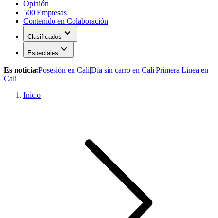
Opinión
500 Empresas
Contenido en Colaboración
expand_more
Clasificados
expand_more
Especiales
Es noticia:
Posesión en Cali
|
Día sin carro en Cali
|
Primera Linea en
Cali
Inicio