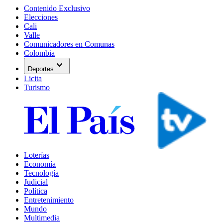
Contenido Exclusivo
Elecciones
Cali
Valle
Comunicadores en Comunas
Colombia
expand_more
Deportes
Licita
Turismo
Loterías
Economía
Tecnología
Judicial
Política
Entretenimiento
Mundo
Multimedia