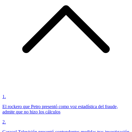
1
.
El rockero que Petro presentó como voz estadística del fraude,
admite que no hizo los cálculos
2
.
Caracol Televisión presentó contundentes medidas tras investigación