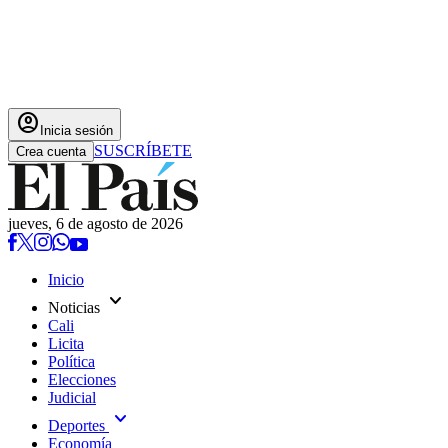
account_circle
Inicia sesión
SUSCRÍBETE
Crea cuenta
jueves, 6 de agosto de 2026
Inicio
expand_more
Noticias
Cali
Licita
Política
Elecciones
Judicial
expand_more
Deportes
Economía