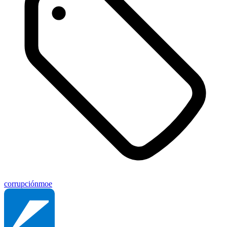
corrupción
moe