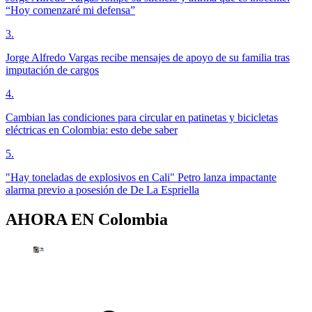
“Hoy comenzaré mi defensa”
3
.
Jorge Alfredo Vargas recibe mensajes de apoyo de su familia tras
imputación de cargos
4
.
Cambian las condiciones para circular en patinetas y bicicletas
eléctricas en Colombia: esto debe saber
5
.
"Hay toneladas de explosivos en Cali" Petro lanza impactante
alarma previo a posesión de De La Espriella
AHORA EN
Colombia