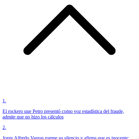
1
.
El rockero que Petro presentó como voz estadística del fraude,
admite que no hizo los cálculos
2
.
Jorge Alfredo Vargas rompe su silencio y afirma que es inocente: