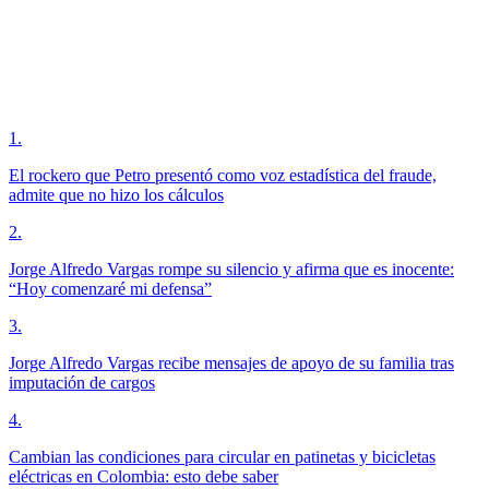
1
.
El rockero que Petro presentó como voz estadística del fraude,
admite que no hizo los cálculos
2
.
Jorge Alfredo Vargas rompe su silencio y afirma que es inocente:
“Hoy comenzaré mi defensa”
3
.
Jorge Alfredo Vargas recibe mensajes de apoyo de su familia tras
imputación de cargos
4
.
Cambian las condiciones para circular en patinetas y bicicletas
eléctricas en Colombia: esto debe saber