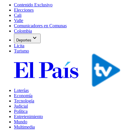
Contenido Exclusivo
Elecciones
Cali
Valle
Comunicadores en Comunas
Colombia
expand_more
Deportes
Licita
Turismo
Loterías
Economía
Tecnología
Judicial
Política
Entretenimiento
Mundo
Multimedia