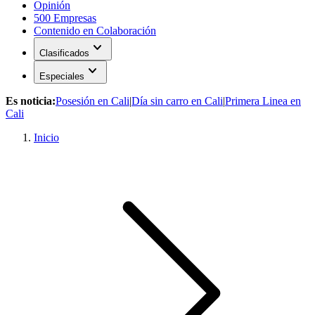
Opinión
500 Empresas
Contenido en Colaboración
expand_more
Clasificados
expand_more
Especiales
Es noticia:
Posesión en Cali
|
Día sin carro en Cali
|
Primera Linea en
Cali
Inicio