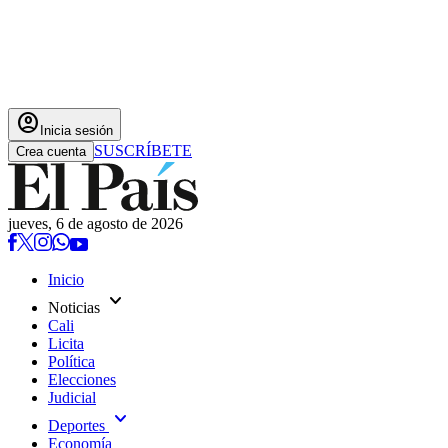
account_circle
Inicia sesión
SUSCRÍBETE
Crea cuenta
jueves, 6 de agosto de 2026
Inicio
expand_more
Noticias
Cali
Licita
Política
Elecciones
Judicial
expand_more
Deportes
Economía