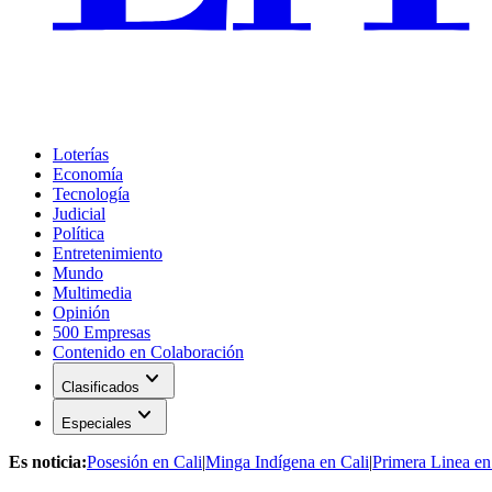
Loterías
Economía
Tecnología
Judicial
Política
Entretenimiento
Mundo
Multimedia
Opinión
500 Empresas
Contenido en Colaboración
expand_more
Clasificados
expand_more
Especiales
Es noticia:
Posesión en Cali
|
Minga Indígena en Cali
|
Primera Linea en