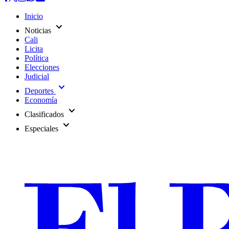
Inicio
expand_more
Noticias
Cali
Licita
Política
Elecciones
Judicial
expand_more
Deportes
Economía
expand_more
Clasificados
expand_more
Especiales