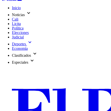
Inicio
expand_more
Noticias
Cali
Licita
Política
Elecciones
Judicial
expand_more
Deportes
Economía
expand_more
Clasificados
expand_more
Especiales