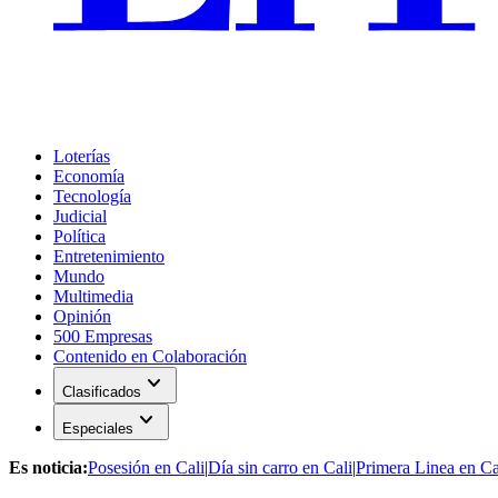
Loterías
Economía
Tecnología
Judicial
Política
Entretenimiento
Mundo
Multimedia
Opinión
500 Empresas
Contenido en Colaboración
expand_more
Clasificados
expand_more
Especiales
Es noticia:
Posesión en Cali
|
Día sin carro en Cali
|
Primera Linea en Ca