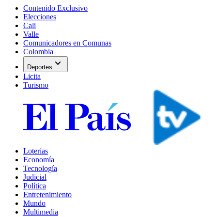
Contenido Exclusivo
Elecciones
Cali
Valle
Comunicadores en Comunas
Colombia
expand_more
Deportes
Licita
Turismo
Loterías
Economía
Tecnología
Judicial
Política
Entretenimiento
Mundo
Multimedia