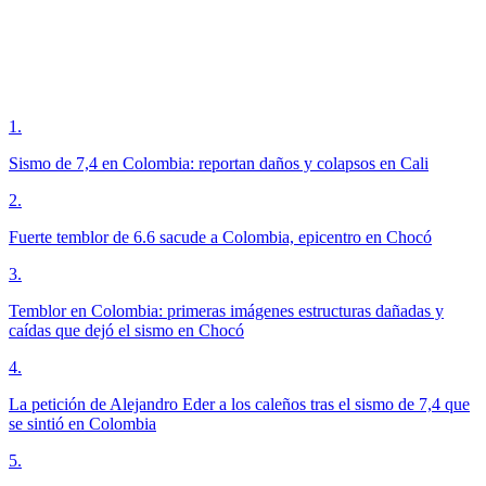
1
.
Sismo de 7,4 en Colombia: reportan daños y colapsos en Cali
2
.
Fuerte temblor de 6.6 sacude a Colombia, epicentro en Chocó
3
.
Temblor en Colombia: primeras imágenes estructuras dañadas y
caídas que dejó el sismo en Chocó
4
.
La petición de Alejandro Eder a los caleños tras el sismo de 7,4 que
se sintió en Colombia
5
.