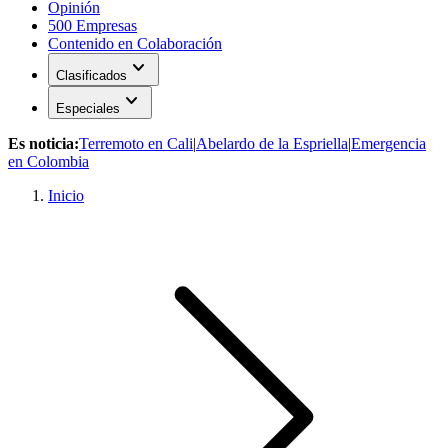
Opinión
500 Empresas
Contenido en Colaboración
expand_more
Clasificados
expand_more
Especiales
Es noticia:
Terremoto en Cali
|
Abelardo de la Espriella
|
Emergencia
en Colombia
Inicio