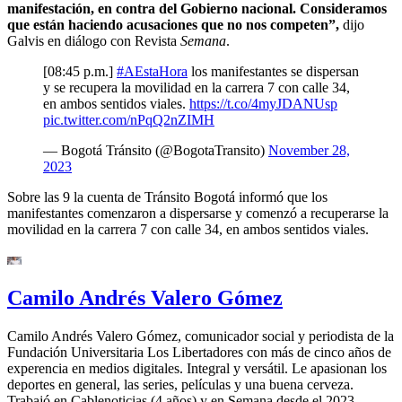
manifestación, en contra del Gobierno nacional. Consideramos
que están haciendo acusaciones que no nos competen”,
dijo
Galvis en diálogo con Revista
Semana
.
[08:45 p.m.]
#AEstaHora
los manifestantes se dispersan
y se recupera la movilidad en la carrera 7 con calle 34,
en ambos sentidos viales.
https://t.co/4myJDANUsp
pic.twitter.com/nPqQ2nZIMH
— Bogotá Tránsito (@BogotaTransito)
November 28,
2023
Sobre las 9 la cuenta de Tránsito Bogotá informó que los
manifestantes comenzaron a dispersarse y comenzó a recuperarse la
movilidad en la carrera 7 con calle 34, en ambos sentidos viales.
Camilo Andrés Valero Gómez
Camilo Andrés Valero Gómez, comunicador social y periodista de la
Fundación Universitaria Los Libertadores con más de cinco años de
experencia en medios digitales. Integral y versátil. Le apasionan los
deportes en general, las series, películas y una buena cerveza.
Trabajó en Cablenoticias (4 años) y en Semana desde el 2023.