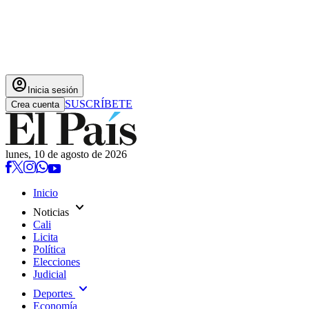
account_circle
Inicia sesión
SUSCRÍBETE
Crea cuenta
lunes, 10 de agosto de 2026
Inicio
expand_more
Noticias
Cali
Licita
Política
Elecciones
Judicial
expand_more
Deportes
Economía