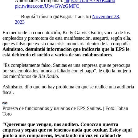
Autoridades acompañan.
https://t.co/mA7NxK44dd
pic.twitter.com/UbwGWzGMFC
— Bogotá Tránsito (@BogotaTransito)
November 28,
2023
En medio de la concentración, Kelly Galvis Osorio, vocera de los
empleados y promotora de esta manifestación, aseguró, según ella,
que es falso que exista una crisis monetaria dentro de la compañía.
Asimismo, desmintió información que indicaría que la EPS le
está debiendo el sueldo a varios de sus colaboradores
.
“Es completamente falso, Sanitas es una empresa que se preocupa
por sus empleados, nunca a faltado con el pago”, le dijo la mujer a
los micrófonos de
Blu Radio
.
Asimismo, dijo que no hay problema en que se realice una auditoria
fiscal.
Protesta de funcionarios y usuarios de EPS Sanitas.
| Foto:
Johan
Toro
“Queremos que vengan, nos auditen. Conozcan nuestra
empresa y sepan que no tenemos nada que ocultar. Estoy aquí
junto a mis compañeros, levantando mi voz en calidad de