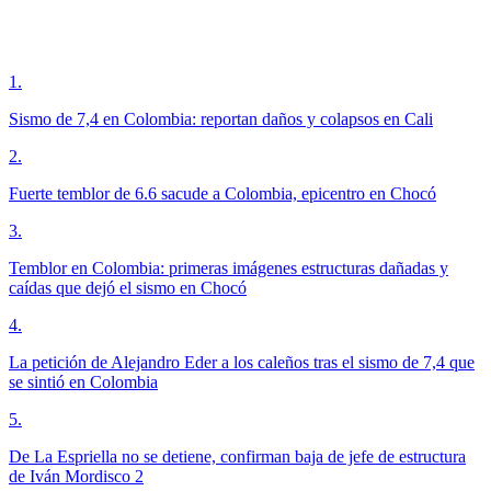
1
.
Sismo de 7,4 en Colombia: reportan daños y colapsos en Cali
2
.
Fuerte temblor de 6.6 sacude a Colombia, epicentro en Chocó
3
.
Temblor en Colombia: primeras imágenes estructuras dañadas y
caídas que dejó el sismo en Chocó
4
.
La petición de Alejandro Eder a los caleños tras el sismo de 7,4 que
se sintió en Colombia
5
.
De La Espriella no se detiene, confirman baja de jefe de estructura
de Iván Mordisco 2