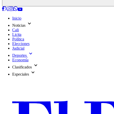
Inicio
expand_more
Noticias
Cali
Licita
Política
Elecciones
Judicial
expand_more
Deportes
Economía
expand_more
Clasificados
expand_more
Especiales