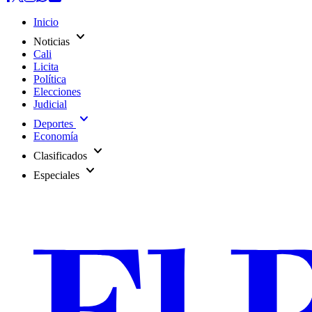
Inicio
expand_more
Noticias
Cali
Licita
Política
Elecciones
Judicial
expand_more
Deportes
Economía
expand_more
Clasificados
expand_more
Especiales