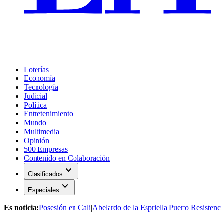
Loterías
Economía
Tecnología
Judicial
Política
Entretenimiento
Mundo
Multimedia
Opinión
500 Empresas
Contenido en Colaboración
expand_more
Clasificados
expand_more
Especiales
Es noticia:
Posesión en Cali
|
Abelardo de la Espriella
|
Puerto Resistenc