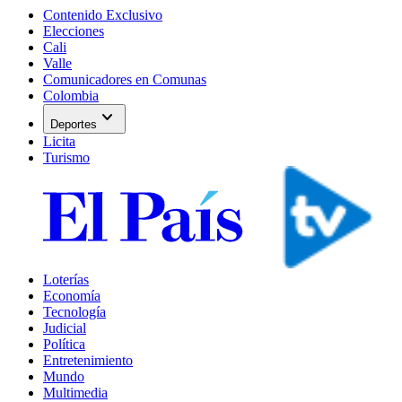
Contenido Exclusivo
Elecciones
Cali
Valle
Comunicadores en Comunas
Colombia
expand_more
Deportes
Licita
Turismo
Loterías
Economía
Tecnología
Judicial
Política
Entretenimiento
Mundo
Multimedia