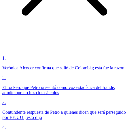
1
.
Verónica Alcocer confirma que salió de Colombia; esta fue la razón
2
.
El rockero que Petro presentó como voz estadística del fraude,
admite que no hizo los cálculos
3
.
Contundente respuesta de Petro a quienes dicen que será perseguido
por EE.UU.; esto dijo
4
.