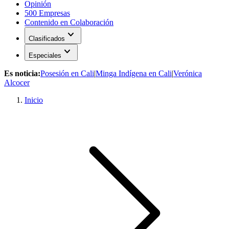
Opinión
500 Empresas
Contenido en Colaboración
expand_more
Clasificados
expand_more
Especiales
Es noticia:
Posesión en Cali
|
Minga Indígena en Cali
|
Verónica
Alcocer
Inicio