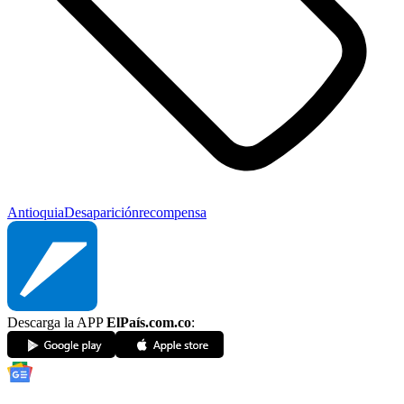
Antioquia
Desaparición
recompensa
Descarga la APP
ElPaís.com.co
: