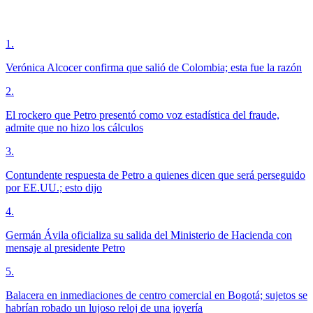
1
.
Verónica Alcocer confirma que salió de Colombia; esta fue la razón
2
.
El rockero que Petro presentó como voz estadística del fraude,
admite que no hizo los cálculos
3
.
Contundente respuesta de Petro a quienes dicen que será perseguido
por EE.UU.; esto dijo
4
.
Germán Ávila oficializa su salida del Ministerio de Hacienda con
mensaje al presidente Petro
5
.
Balacera en inmediaciones de centro comercial en Bogotá; sujetos se
habrían robado un lujoso reloj de una joyería