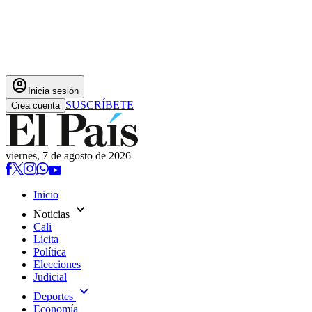
account_circle
Inicia sesión
SUSCRÍBETE
Crea cuenta
viernes, 7 de agosto de 2026
Inicio
expand_more
Noticias
Cali
Licita
Política
Elecciones
Judicial
expand_more
Deportes
Economía