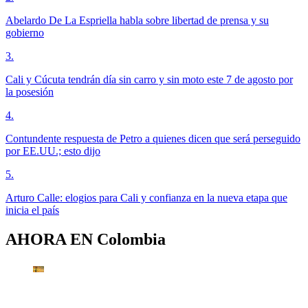
Abelardo De La Espriella habla sobre libertad de prensa y su
gobierno
3
.
Cali y Cúcuta tendrán día sin carro y sin moto este 7 de agosto por
la posesión
4
.
Contundente respuesta de Petro a quienes dicen que será perseguido
por EE.UU.; esto dijo
5
.
Arturo Calle: elogios para Cali y confianza en la nueva etapa que
inicia el país
AHORA EN
Colombia