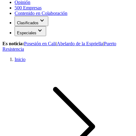
Opinión
500 Empresas
Contenido en Colaboración
expand_more
Clasificados
expand_more
Especiales
Es noticia:
Posesión en Cali
|
Abelardo de la Espriella
|
Puerto
Resistencia
Inicio