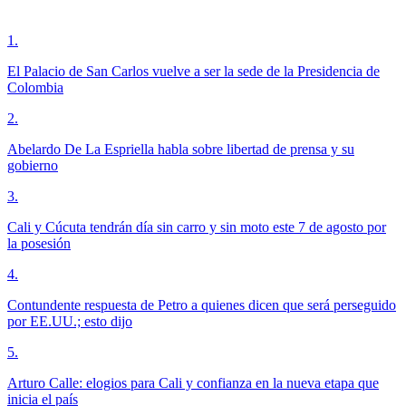
1
.
El Palacio de San Carlos vuelve a ser la sede de la Presidencia de
Colombia
2
.
Abelardo De La Espriella habla sobre libertad de prensa y su
gobierno
3
.
Cali y Cúcuta tendrán día sin carro y sin moto este 7 de agosto por
la posesión
4
.
Contundente respuesta de Petro a quienes dicen que será perseguido
por EE.UU.; esto dijo
5
.
Arturo Calle: elogios para Cali y confianza en la nueva etapa que
inicia el país