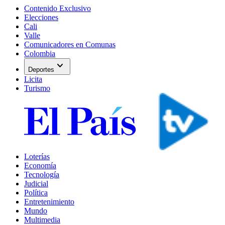
Contenido Exclusivo
Elecciones
Cali
Valle
Comunicadores en Comunas
Colombia
expand_more
Deportes
Licita
Turismo
Loterías
Economía
Tecnología
Judicial
Política
Entretenimiento
Mundo
Multimedia