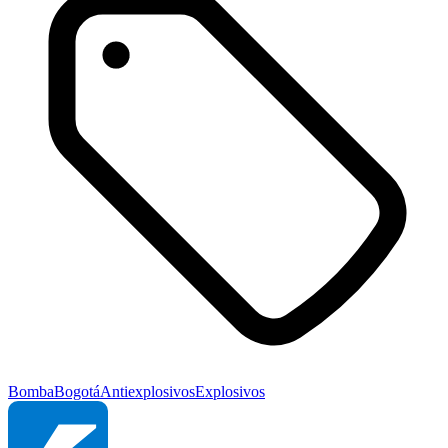
Bomba
Bogotá
Antiexplosivos
Explosivos