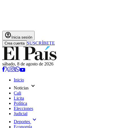
account_circle
Inicia sesión
SUSCRÍBETE
Crea cuenta
sábado, 8 de agosto de 2026
Inicio
expand_more
Noticias
Cali
Licita
Política
Elecciones
Judicial
expand_more
Deportes
Economía