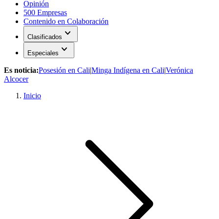
Opinión
500 Empresas
Contenido en Colaboración
expand_more
Clasificados
expand_more
Especiales
Es noticia:
Posesión en Cali
|
Minga Indígena en Cali
|
Verónica
Alcocer
Inicio