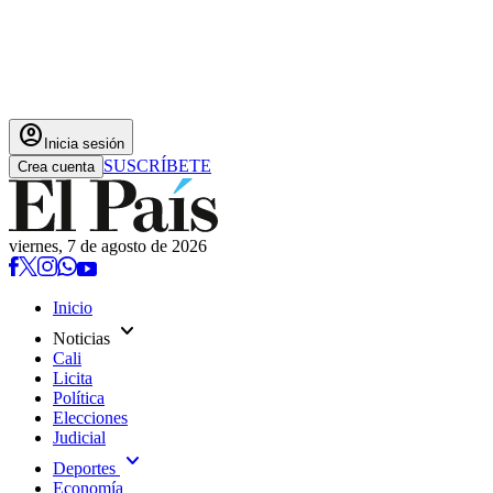
account_circle
Inicia sesión
SUSCRÍBETE
Crea cuenta
viernes, 7 de agosto de 2026
Inicio
expand_more
Noticias
Cali
Licita
Política
Elecciones
Judicial
expand_more
Deportes
Economía