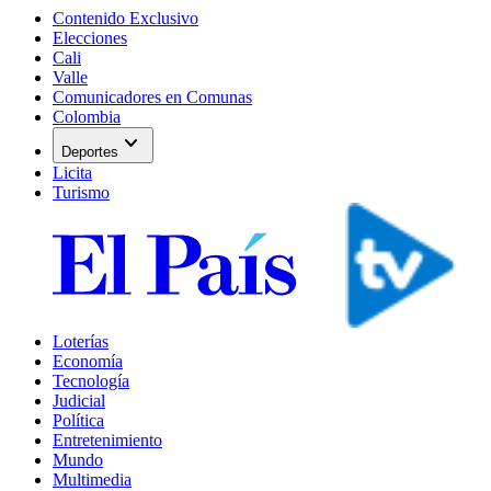
Contenido Exclusivo
Elecciones
Cali
Valle
Comunicadores en Comunas
Colombia
expand_more
Deportes
Licita
Turismo
Loterías
Economía
Tecnología
Judicial
Política
Entretenimiento
Mundo
Multimedia