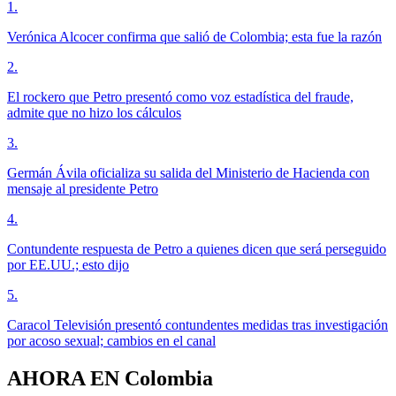
1
.
Verónica Alcocer confirma que salió de Colombia; esta fue la razón
2
.
El rockero que Petro presentó como voz estadística del fraude,
admite que no hizo los cálculos
3
.
Germán Ávila oficializa su salida del Ministerio de Hacienda con
mensaje al presidente Petro
4
.
Contundente respuesta de Petro a quienes dicen que será perseguido
por EE.UU.; esto dijo
5
.
Caracol Televisión presentó contundentes medidas tras investigación
por acoso sexual; cambios en el canal
AHORA EN
Colombia