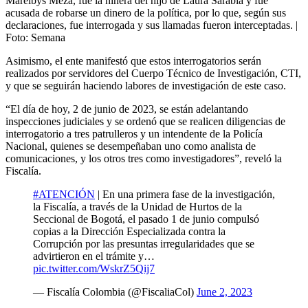
Marelbys Meza, fue la niñera del hijo de Laura Sarabia y fue
acusada de robarse un dinero de la política, por lo que, según sus
declaraciones, fue interrogada y sus llamadas fueron interceptadas.
|
Foto:
Semana
Asimismo, el ente manifestó que estos interrogatorios serán
realizados por servidores del Cuerpo Técnico de Investigación, CTI,
y que se seguirán haciendo labores de investigación de este caso.
“El día de hoy, 2 de junio de 2023, se están adelantando
inspecciones judiciales y se ordenó que se realicen diligencias de
interrogatorio a tres patrulleros y un intendente de la Policía
Nacional, quienes se desempeñaban uno como analista de
comunicaciones, y los otros tres como investigadores”, reveló la
Fiscalía.
#ATENCIÓN
| En una primera fase de la investigación,
la Fiscalía, a través de la Unidad de Hurtos de la
Seccional de Bogotá, el pasado 1 de junio compulsó
copias a la Dirección Especializada contra la
Corrupción por las presuntas irregularidades que se
advirtieron en el trámite y…
pic.twitter.com/WskrZ5Qij7
— Fiscalía Colombia (@FiscaliaCol)
June 2, 2023