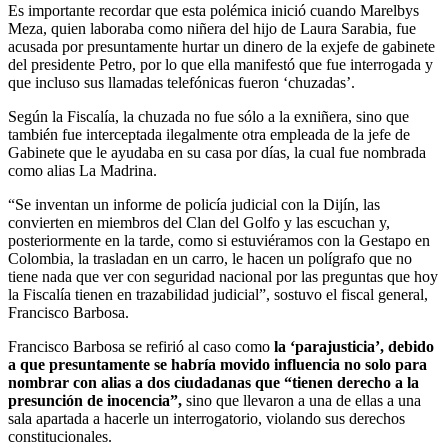
Es importante recordar que esta polémica inició cuando Marelbys
Meza, quien laboraba como niñera del hijo de Laura Sarabia, fue
acusada por presuntamente hurtar un dinero de la exjefe de gabinete
del presidente Petro, por lo que ella manifestó que fue interrogada y
que incluso sus llamadas telefónicas fueron ‘chuzadas’.
Según la Fiscalía, la chuzada no fue sólo a la exniñera, sino que
también fue interceptada ilegalmente otra empleada de la jefe de
Gabinete que le ayudaba en su casa por días, la cual fue nombrada
como alias La Madrina.
“Se inventan un informe de policía judicial con la Dijín, las
convierten en miembros del Clan del Golfo y las escuchan y,
posteriormente en la tarde, como si estuviéramos con la Gestapo en
Colombia, la trasladan en un carro, le hacen un polígrafo que no
tiene nada que ver con seguridad nacional por las preguntas que hoy
la Fiscalía tienen en trazabilidad judicial”, sostuvo el fiscal general,
Francisco Barbosa.
Francisco Barbosa se refirió al caso como
la ‘parajusticia’, debido
a que presuntamente se habría movido influencia no solo para
nombrar con alias a dos ciudadanas que “tienen derecho a la
presunción de inocencia”,
sino que llevaron a una de ellas a una
sala apartada a hacerle un interrogatorio, violando sus derechos
constitucionales.