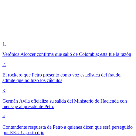
1
.
Verónica Alcocer confirma que salió de Colombia; esta fue la razón
2
.
El rockero que Petro presentó como voz estadística del fraude,
admite que no hizo los cálculos
3
.
Germán Ávila oficializa su salida del Ministerio de Hacienda con
mensaje al presidente Petro
4
.
Contundente respuesta de Petro a quienes dicen que será perseguido
por EE.UU.; esto dijo