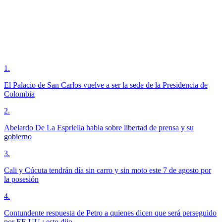
1
.
El Palacio de San Carlos vuelve a ser la sede de la Presidencia de
Colombia
2
.
Abelardo De La Espriella habla sobre libertad de prensa y su
gobierno
3
.
Cali y Cúcuta tendrán día sin carro y sin moto este 7 de agosto por
la posesión
4
.
Contundente respuesta de Petro a quienes dicen que será perseguido
por EE.UU.; esto dijo