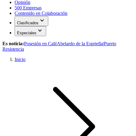
Opinión
500 Empresas
Contenido en Colaboración
expand_more
Clasificados
expand_more
Especiales
Es noticia:
Posesión en Cali
|
Abelardo de la Espriella
|
Puerto
Resistencia
Inicio