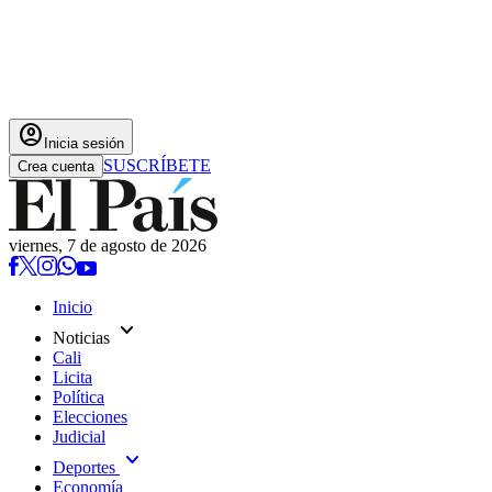
account_circle
Inicia sesión
SUSCRÍBETE
Crea cuenta
viernes, 7 de agosto de 2026
Inicio
expand_more
Noticias
Cali
Licita
Política
Elecciones
Judicial
expand_more
Deportes
Economía