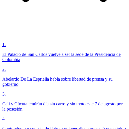
1
.
El Palacio de San Carlos vuelve a ser la sede de la Presidencia de
Colombia
2
.
Abelardo De La Espriella habla sobre libertad de prensa y su
gobierno
3
.
Cali y Cúcuta tendrán día sin carro y sin moto este 7 de agosto por
la posesión
4
.
Contundente respuesta de Petro a quienes dicen que será perseguido