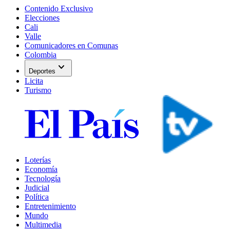
Contenido Exclusivo
Elecciones
Cali
Valle
Comunicadores en Comunas
Colombia
expand_more
Deportes
Licita
Turismo
Loterías
Economía
Tecnología
Judicial
Política
Entretenimiento
Mundo
Multimedia