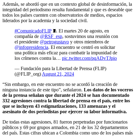
Además, se abordó que en un contexto global de desinformación, la
integridad del periodismo resulta fundamental y que es deseable que
todos los países cuenten con observatorios de medios, espacios
liderados por la academia y la sociedad civil.
#ComunicadoFLIP
🧵 El martes 20 de agosto, en
compañía de
@RSF_esp
, sostuvimos una reunión con
el presidente
@petrogustavo
y otros miembros de
@infopresidencia
. El encuentro se centró en solicitar
una política más eficaz para combatir la impunidad de
los crímenes contra la…
pic.twitter.com/pqADvTJpio
— Fundación para la Libertad de Prensa (FLIP)
(@FLIP_org)
August 21, 2024
“Sin embargo, en este encuentro no se acordó la creación de
ninguna instancia de este tipo”, señalaron.
Los datos de los voceros
de la prensa señalan que durante el 2024 se han documentado
332 agresiones contra la libertad de prensa en el país, entre los
que se incluyen 43 estigmatizaciones, 133 amenazas y el
asesinato de dos periodistas por ejercer su labor informativa.
De todas estas agresiones, 81 fueron perpetradas por funcionarios
públicos y 69 por grupos armados, en 21 de los 32 departamentos
del país. Estas cifras ubican a Colombia como uno de los países más