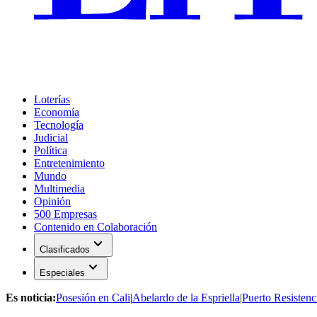
Loterías
Economía
Tecnología
Judicial
Política
Entretenimiento
Mundo
Multimedia
Opinión
500 Empresas
Contenido en Colaboración
expand_more
Clasificados
expand_more
Especiales
Es noticia:
Posesión en Cali
|
Abelardo de la Espriella
|
Puerto Resistenc