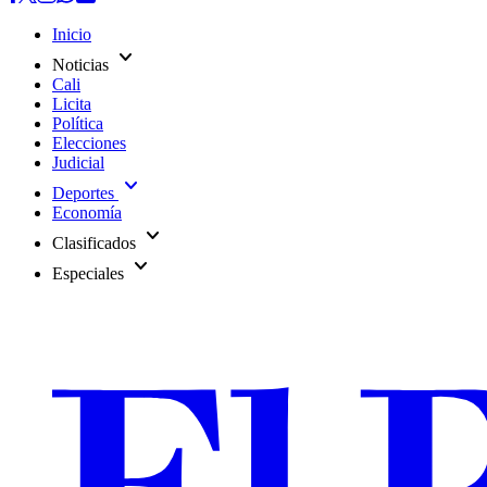
Inicio
expand_more
Noticias
Cali
Licita
Política
Elecciones
Judicial
expand_more
Deportes
Economía
expand_more
Clasificados
expand_more
Especiales