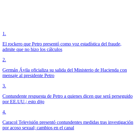
1
.
El rockero que Petro presentó como voz estadística del fraude,
admite que no hizo los cálculos
2
.
Germán Ávila oficializa su salida del Ministerio de Hacienda con
mensaje al presidente Petro
3
.
Contundente respuesta de Petro a quienes dicen que será perseguido
por EE.UU.; esto dijo
4
.
Caracol Televisión presentó contundentes medidas tras investigación
por acoso sexual; cambios en el canal