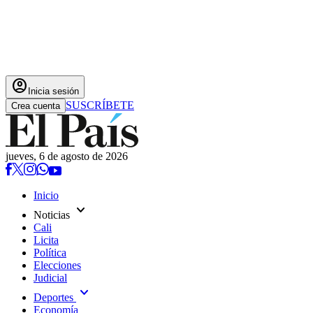
account_circle
Inicia sesión
SUSCRÍBETE
Crea cuenta
jueves, 6 de agosto de 2026
Inicio
expand_more
Noticias
Cali
Licita
Política
Elecciones
Judicial
expand_more
Deportes
Economía