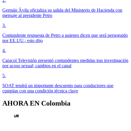
2
.
Germán Ávila oficializa su salida del Ministerio de Hacienda con
mensaje al presidente Petro
3
.
Contundente respuesta de Petro a quienes dicen que será perseguido
por EE.UU.; esto dijo
4
.
Caracol Televisión presentó contundentes medidas tras investigación
por acoso sexual; cambios en el canal
5
.
SOAT tendrá un importante descuento para conductores que
cumplan con una condición técnica clave
AHORA EN
Colombia