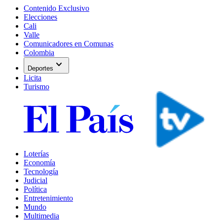
Contenido Exclusivo
Elecciones
Cali
Valle
Comunicadores en Comunas
Colombia
expand_more
Deportes
Licita
Turismo
Loterías
Economía
Tecnología
Judicial
Política
Entretenimiento
Mundo
Multimedia