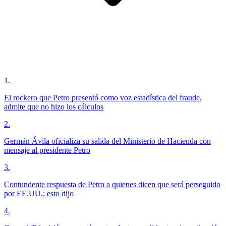
1
.
El rockero que Petro presentó como voz estadística del fraude,
admite que no hizo los cálculos
2
.
Germán Ávila oficializa su salida del Ministerio de Hacienda con
mensaje al presidente Petro
3
.
Contundente respuesta de Petro a quienes dicen que será perseguido
por EE.UU.; esto dijo
4
.