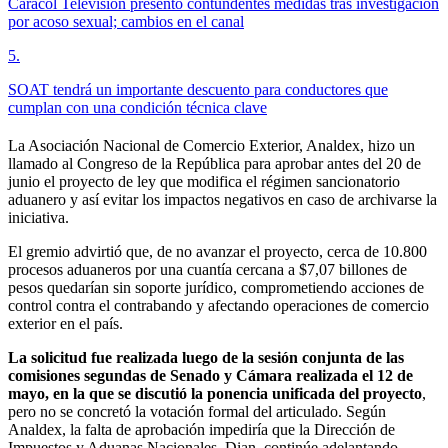
Caracol Televisión presentó contundentes medidas tras investigación
por acoso sexual; cambios en el canal
5
.
SOAT tendrá un importante descuento para conductores que
cumplan con una condición técnica clave
La Asociación Nacional de Comercio Exterior, Analdex, hizo un
llamado al Congreso de la República para aprobar antes del 20 de
junio el proyecto de ley que modifica el régimen sancionatorio
aduanero y así evitar los impactos negativos en caso de archivarse la
iniciativa.
El gremio advirtió que, de no avanzar el proyecto, cerca de 10.800
procesos aduaneros por una cuantía cercana a $7,07 billones de
pesos­­ quedarían sin soporte jurídico, comprometiendo acciones de
control contra el contrabando y afectando operaciones de comercio
exterior en el país.
La solicitud fue realizada luego de la sesión conjunta de las
comisiones segundas de Senado y Cámara realizada el 12 de
mayo, en la que se discutió la ponencia unificada del proyecto
,
pero no se concretó la votación formal del articulado. Según
Analdex, la falta de aprobación impediría que la Dirección de
Impuestos y Aduanas Nacionales, Dian, continúe adelantando