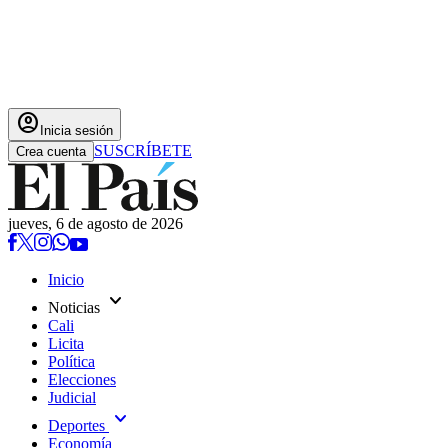
account_circle
Inicia sesión
SUSCRÍBETE
Crea cuenta
jueves, 6 de agosto de 2026
Inicio
expand_more
Noticias
Cali
Licita
Política
Elecciones
Judicial
expand_more
Deportes
Economía