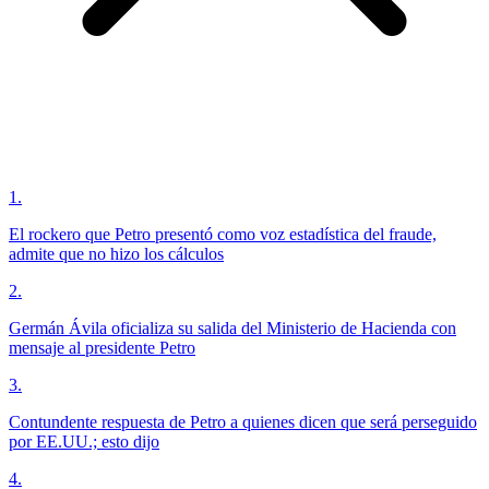
1
.
El rockero que Petro presentó como voz estadística del fraude,
admite que no hizo los cálculos
2
.
Germán Ávila oficializa su salida del Ministerio de Hacienda con
mensaje al presidente Petro
3
.
Contundente respuesta de Petro a quienes dicen que será perseguido
por EE.UU.; esto dijo
4
.