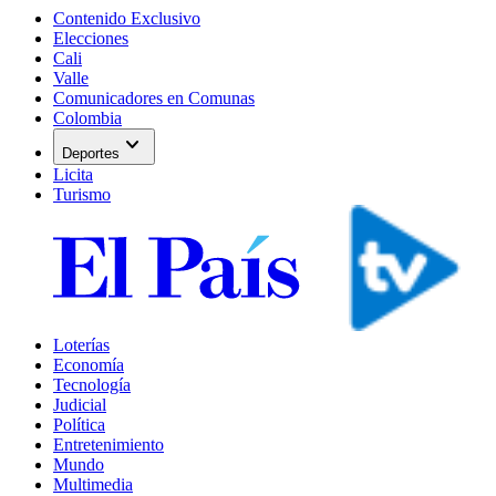
Contenido Exclusivo
Elecciones
Cali
Valle
Comunicadores en Comunas
Colombia
expand_more
Deportes
Licita
Turismo
Loterías
Economía
Tecnología
Judicial
Política
Entretenimiento
Mundo
Multimedia