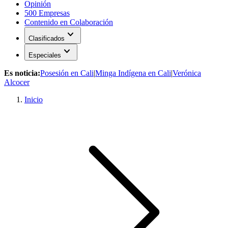
Opinión
500 Empresas
Contenido en Colaboración
expand_more
Clasificados
expand_more
Especiales
Es noticia:
Posesión en Cali
|
Minga Indígena en Cali
|
Verónica
Alcocer
Inicio