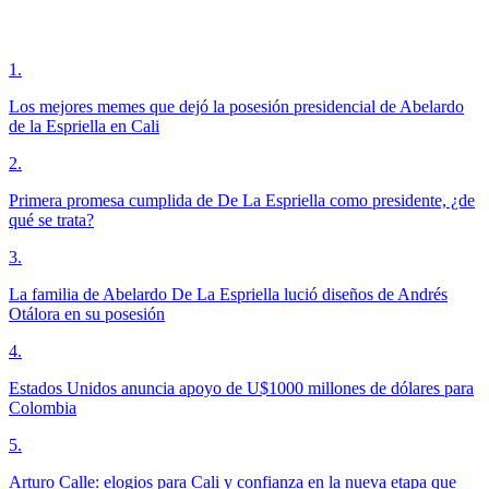
1
.
Los mejores memes que dejó la posesión presidencial de Abelardo
de la Espriella en Cali
2
.
Primera promesa cumplida de De La Espriella como presidente, ¿de
qué se trata?
3
.
La familia de Abelardo De La Espriella lució diseños de Andrés
Otálora en su posesión
4
.
Estados Unidos anuncia apoyo de U$1000 millones de dólares para
Colombia
5
.
Arturo Calle: elogios para Cali y confianza en la nueva etapa que