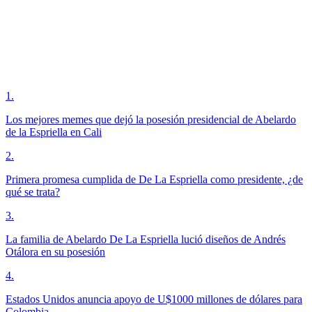
1
.
Los mejores memes que dejó la posesión presidencial de Abelardo
de la Espriella en Cali
2
.
Primera promesa cumplida de De La Espriella como presidente, ¿de
qué se trata?
3
.
La familia de Abelardo De La Espriella lució diseños de Andrés
Otálora en su posesión
4
.
Estados Unidos anuncia apoyo de U$1000 millones de dólares para
Colombia