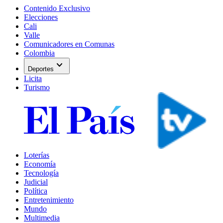
Contenido Exclusivo
Elecciones
Cali
Valle
Comunicadores en Comunas
Colombia
expand_more
Deportes
Licita
Turismo
Loterías
Economía
Tecnología
Judicial
Política
Entretenimiento
Mundo
Multimedia