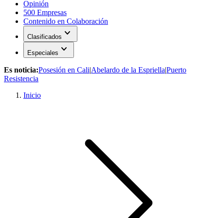
Opinión
500 Empresas
Contenido en Colaboración
expand_more
Clasificados
expand_more
Especiales
Es noticia:
Posesión en Cali
|
Abelardo de la Espriella
|
Puerto
Resistencia
Inicio