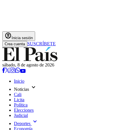
account_circle
Inicia sesión
SUSCRÍBETE
Crea cuenta
sábado, 8 de agosto de 2026
Inicio
expand_more
Noticias
Cali
Licita
Política
Elecciones
Judicial
expand_more
Deportes
Economía