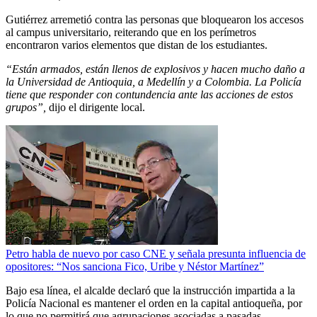
Gutiérrez arremetió contra las personas que bloquearon los accesos
al campus universitario, reiterando que en los perímetros
encontraron varios elementos que distan de los estudiantes.
“Están armados, están llenos de explosivos y hacen mucho daño a
la Universidad de Antioquia, a Medellín y a Colombia. La Policía
tiene que responder con contundencia ante las acciones de estos
grupos”,
dijo el dirigente local.
Petro habla de nuevo por caso CNE y señala presunta influencia de
opositores: “Nos sanciona Fico, Uribe y Néstor Martínez”
Bajo esa línea, el alcalde declaró que la instrucción impartida a la
Policía Nacional es mantener el orden en la capital antioqueña, por
lo que no permitirá que agrupaciones asociadas a pasadas