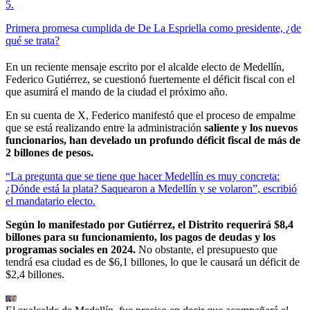
5
.
Primera promesa cumplida de De La Espriella como presidente, ¿de
qué se trata?
En un reciente mensaje escrito por el alcalde electo de Medellín,
Federico Gutiérrez, se cuestionó fuertemente el déficit fiscal con el
que asumirá el mando de la ciudad el próximo año.
En su cuenta de X, Federico manifestó que el proceso de empalme
que se está realizando entre la administración
saliente y los nuevos
funcionarios, han develado un profundo déficit fiscal de más de
2 billones de pesos.
“La pregunta que se tiene que hacer Medellín es muy concreta:
¿Dónde está la plata? Saquearon a Medellín y se volaron”, escribió
el mandatario electo.
Según lo manifestado por Gutiérrez, el Distrito requerirá $8,4
billones para su funcionamiento, los pagos de deudas y los
programas sociales en 2024.
No obstante, el presupuesto que
tendrá esa ciudad es de $6,1 billones, lo que le causará un déficit de
$2,4 billones.