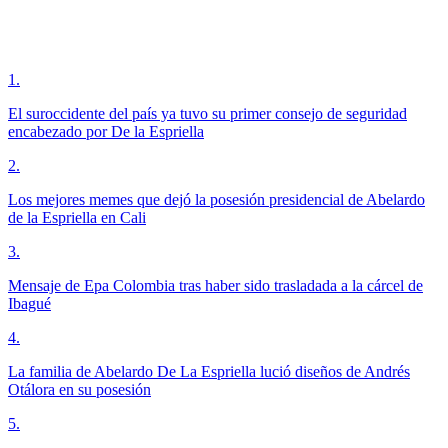
1
.
El suroccidente del país ya tuvo su primer consejo de seguridad
encabezado por De la Espriella
2
.
Los mejores memes que dejó la posesión presidencial de Abelardo
de la Espriella en Cali
3
.
Mensaje de Epa Colombia tras haber sido trasladada a la cárcel de
Ibagué
4
.
La familia de Abelardo De La Espriella lució diseños de Andrés
Otálora en su posesión
5
.