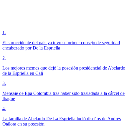
1
.
El suroccidente del país ya tuvo su primer consejo de seguridad
encabezado por De la Espriella
2
.
Los mejores memes que dejó la posesión presidencial de Abelardo
de la Espriella en Cali
3
.
Mensaje de Epa Colombia tras haber sido trasladada a la cárcel de
Ibagué
4
.
La familia de Abelardo De La Espriella lució diseños de Andrés
Otálora en su posesión