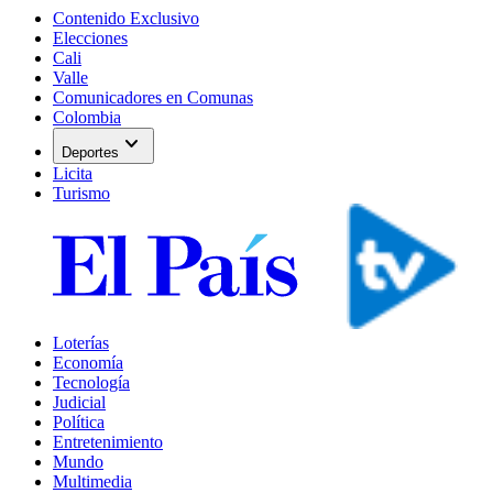
Contenido Exclusivo
Elecciones
Cali
Valle
Comunicadores en Comunas
Colombia
expand_more
Deportes
Licita
Turismo
Loterías
Economía
Tecnología
Judicial
Política
Entretenimiento
Mundo
Multimedia