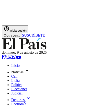
account_circle
Inicia sesión
SUSCRÍBETE
Crea cuenta
domingo, 9 de agosto de 2026
Inicio
expand_more
Noticias
Cali
Licita
Política
Elecciones
Judicial
expand_more
Deportes
Economía