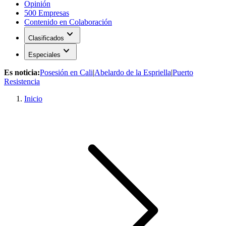
Opinión
500 Empresas
Contenido en Colaboración
expand_more
Clasificados
expand_more
Especiales
Es noticia:
Posesión en Cali
|
Abelardo de la Espriella
|
Puerto
Resistencia
Inicio